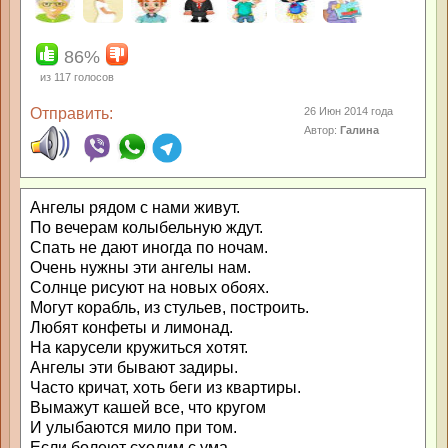
86%
из
117
голосов
Отправить:
26 Июн 2014 года
Автор:
Галина
Ангелы рядом с нами живут.
По вечерам колыбельную ждут.
Спать не дают иногда по ночам.
Очень нужны эти ангелы нам.
Солнце рисуют на новых обоях.
Могут корабль, из стульев, построить.
Любят конфеты и лимонад.
На карусели кружиться хотят.
Ангелы эти бывают задиры.
Часто кричат, хоть беги из квартиры.
Вымажут кашей все, что кругом
И улыбаются мило при том.
Если болеют сходим с ума.