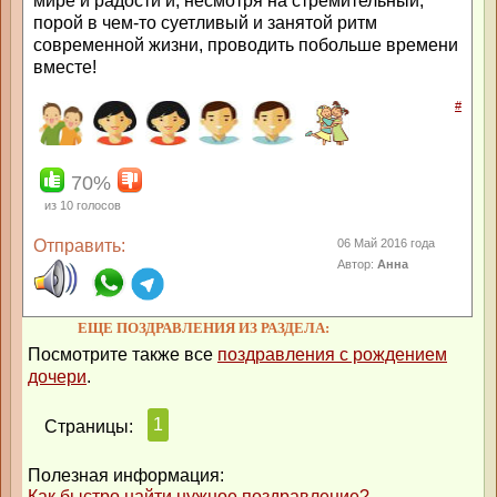
мире и радости и, несмотря на стремительный,
порой в чем-то суетливый и занятой ритм
современной жизни, проводить побольше времени
вместе!
#
70%
из
10
голосов
Отправить:
06 Май 2016 года
Автор:
Анна
ЕЩЕ ПОЗДРАВЛЕНИЯ ИЗ РАЗДЕЛА:
Посмотрите также все
поздравления с рождением
дочери
.
1
Страницы:
Полезная информация:
Как быстро найти нужное поздравление?