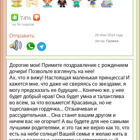
74%
из
54
голосов
Отправить:
26 Июн 2014 года
Автор:
Галина
Дорогие мои! Примите поздравление с рождением
дочери! Позвольте взглянуть на нее!
Ах, что я вижу! Настоящая маленькая принцесса! И
кажется мне, что даже не сверяясь со звездами, я
могу предсказать ее будущее... Конечно же, у нее
будет добрый нрав! Она будет умна и талантлива
во всем, за что возьмется! Красавица, но не
тщеславная гордячка... Отзывчивая и
рассудительная... Она станет вашим другом и
ничем вас не огорчит! А вы будете для нее самыми
лучшими родителями, и это так же верно как то, что
есть на небе солнце! Вашей семье я желаю жить в