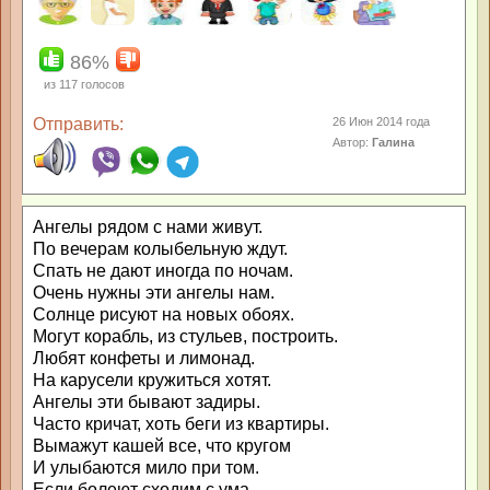
86%
из
117
голосов
Отправить:
26 Июн 2014 года
Автор:
Галина
Ангелы рядом с нами живут.
По вечерам колыбельную ждут.
Спать не дают иногда по ночам.
Очень нужны эти ангелы нам.
Солнце рисуют на новых обоях.
Могут корабль, из стульев, построить.
Любят конфеты и лимонад.
На карусели кружиться хотят.
Ангелы эти бывают задиры.
Часто кричат, хоть беги из квартиры.
Вымажут кашей все, что кругом
И улыбаются мило при том.
Если болеют сходим с ума.