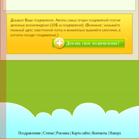
Добавьте Ваши поздравления. Авторы самых лучших поздравлений получат
денежные вознаграждения (10$ за поздравление). (Внимание: указывайте
реальный адрес электронной почты и внимательно выбирайте категорию, в
которую попадет поздравление.)
Добавь свое поздравление!
Поздравления
|
Статьи
|
Реклама
|
Карта сайта
|
Контакты
|
Наверх