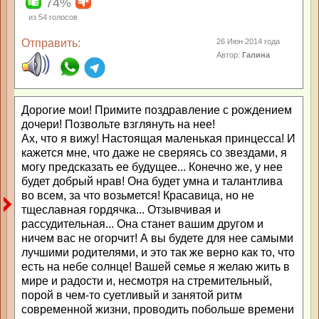
74%
из
54
голосов
Отправить:
26 Июн 2014 года
Автор:
Галина
Дорогие мои! Примите поздравление с рождением
дочери! Позвольте взглянуть на нее!
Ах, что я вижу! Настоящая маленькая принцесса! И
кажется мне, что даже не сверяясь со звездами, я
могу предсказать ее будущее... Конечно же, у нее
будет добрый нрав! Она будет умна и талантлива
во всем, за что возьмется! Красавица, но не
тщеславная гордячка... Отзывчивая и
рассудительная... Она станет вашим другом и
ничем вас не огорчит! А вы будете для нее самыми
лучшими родителями, и это так же верно как то, что
есть на небе солнце! Вашей семье я желаю жить в
мире и радости и, несмотря на стремительный,
порой в чем-то суетливый и занятой ритм
современной жизни, проводить побольше времени