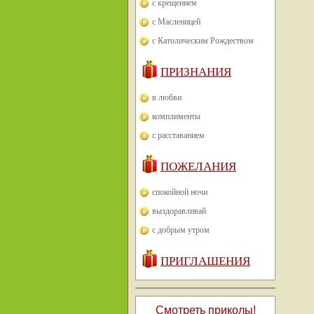
с крещением
с Масленицей
с Католическим Рождеством
ПРИЗНАНИЯ
в любви
комплименты
с расставанием
ПОЖЕЛАНИЯ
спокойной ночи
выздоравливай
с добрым утром
ПРИГЛАШЕНИЯ
Смотреть приколы!