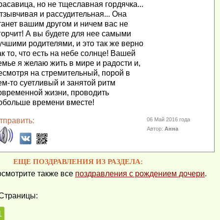
расавица, но не тщеславная гордячка...
тзывчивая и рассудительная... Она
танет вашим другом и ничем вас не
горчит! А вы будете для нее самыми
учшими родителями, и это так же верно
ак то, что есть на небе солнце! Вашей
емье я желаю жить в мире и радости и,
есмотря на стремительный, порой в
ем-то суетливый и занятой ритм
овременной жизни, проводить
обольше времени вместе!
тправить:
06 Май 2016 года
Автор:
Анна
ЕЩЕ ПОЗДРАВЛЕНИЯ ИЗ РАЗДЕЛА:
смотрите также все
поздравления с рождением дочери
.
Страницы:
1