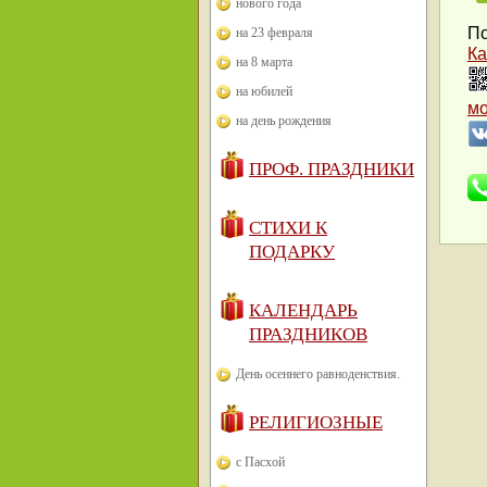
нового года
По
на 23 февраля
Ка
на 8 марта
на юбилей
м
на день рождения
ПРОФ. ПРАЗДНИКИ
СТИХИ К
ПОДАРКУ
КАЛЕНДАРЬ
ПРАЗДНИКОВ
День осеннего равноденствия.
РЕЛИГИОЗНЫЕ
с Пасхой