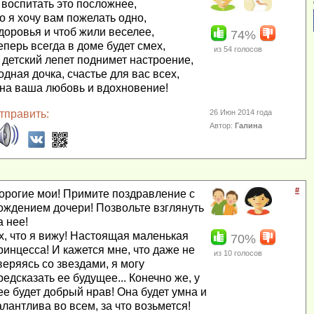
 воспитать это посложнее,
о я хочу вам пожелать одно,
доровья и чтоб жили веселее,
74%
еперь всегда в доме будет смех,
из
54
голосов
 детский лепет поднимет настроение,
одная дочка, счастье для вас всех,
на ваша любовь и вдохновение!
тправить:
26 Июн 2014 года
Автор:
Галина
#
орогие мои! Примите поздравление с
ождением дочери! Позвольте взглянуть
а нее!
х, что я вижу! Настоящая маленькая
70%
ринцесса! И кажется мне, что даже не
из
10
голосов
веряясь со звездами, я могу
редсказать ее будущее... Конечно же, у
ее будет добрый нрав! Она будет умна и
алантлива во всем, за что возьмется!