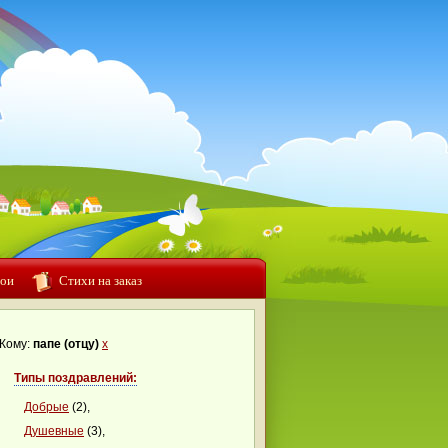
ои
Стихи на заказ
Кому:
папе (отцу)
x
Типы поздравлений:
Добрые
(2),
Душевные
(3),