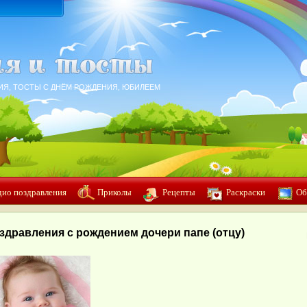
ИЯ, ТОСТЫ С ДНЁМ РОЖДЕНИЯ, ЮБИЛЕЕМ
дио поздравления
Приколы
Рецепты
Раскраски
Об
здравления с рождением дочери папе (отцу)