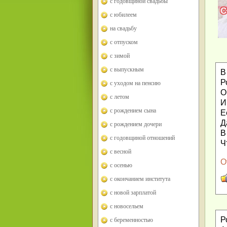
с годовщиной свадьбы
с юбилеем
на свадьбу
с отпуском
с зимой
с выпускным
В
Р
с уходом на пенсию
О
с летом
И
с рождением сына
Е
Д
с рождением дочери
В
с годовщиной отношений
Ч
с весной
О
с осенью
с окончанием института
с новой зарплатой
с новосельем
Р
с беременностью