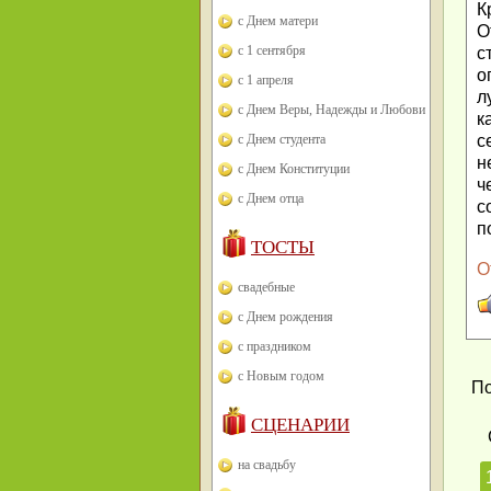
К
с Днем матери
О
с 1 сентября
с
о
с 1 апреля
л
с Днем Веры, Надежды и Любови
к
с Днем студента
с
н
с Днем Конституции
ч
с Днем отца
с
п
ТОСТЫ
О
свадебные
с Днем рождения
с праздником
с Новым годом
По
СЦЕНАРИИ
на свадьбу