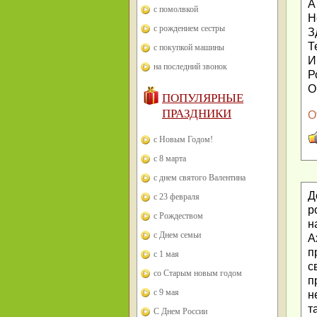
А
с помолвкой
Н
с рождением сестры
З
Т
с покупкой машины
И
на последний звонок
Р
О
ПОПУЛЯРНЫЕ
ПРАЗДНИКИ
О
с Новым Годом!
с 8 марта
с днем святого Валентина
Д
с 23 февраля
р
с Рождеством
н
с Днем семьи
А
п
с 1 мая
с
со Старым новым годом
п
с 9 мая
н
т
С Днем России