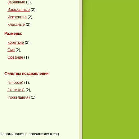
Забавные
(3),
Изысканные
(2),
Искренние
(2),
Классные
(2),
Клевые
(1),
Размеры:
Красивые
(1),
Короткие
(2),
Красочные
(1),
Смс
(2),
Сердечные
(1)
Средние
(1)
Фильтры поздравлений:
(в прозе)
(1),
(в стихах)
(2),
(пожелания)
(1)
Напоминания о праздниках в соц.