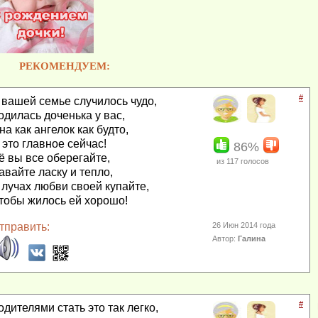
РЕКОМЕНДУЕМ:
#
 вашей семье случилось чудо,
одилась доченька у вас,
на как ангелок как будто,
 это главное сейчас!
86%
ё вы все оберегайте,
из
117
голосов
авайте ласку и тепло,
 лучах любви своей купайте,
тобы жилось ей хорошо!
тправить:
26 Июн 2014 года
Автор:
Галина
#
одителями стать это так легко,