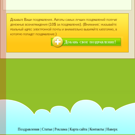
Добавьте Ваши поздравления. Авторы самых лучших поздравлений получат
денежные вознаграждения (10$ за поздравление). (Внимание: указывайте
реальный адрес электронной почты и внимательно выбирайте категорию, в
которую попадет поздравление.)
Добавь свое поздравление!
Поздравления
|
Статьи
|
Реклама
|
Карта сайта
|
Контакты
|
Наверх