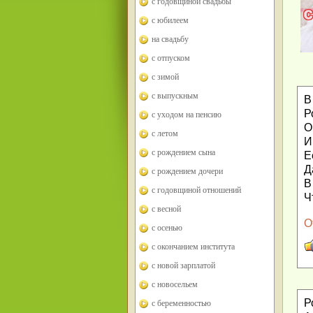
с годовщиной свадьбы
с юбилеем
на свадьбу
с отпуском
с зимой
с выпускным
В
Р
с уходом на пенсию
О
с летом
И
с рождением сына
Е
Д
с рождением дочери
В
с годовщиной отношений
Ч
с весной
О
с осенью
с окончанием института
с новой зарплатой
с новосельем
Р
с беременностью