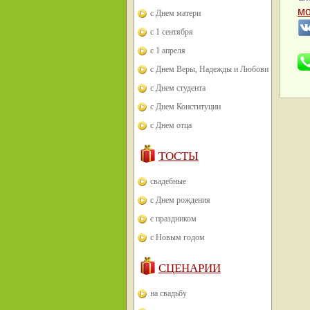
м
с Днем матери
с 1 сентября
с 1 апреля
с Днем Веры, Надежды и Любови
с Днем студента
с Днем Конституции
с Днем отца
ТОСТЫ
свадебные
с Днем рождения
с праздником
с Новым годом
СЦЕНАРИИ
на свадьбу