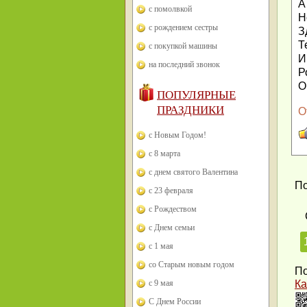
А
с помолвкой
Н
с рождением сестры
З
Т
с покупкой машины
И
на последний звонок
Р
О
ПОПУЛЯРНЫЕ
ПРАЗДНИКИ
О
с Новым Годом!
с 8 марта
с днем святого Валентина
По
с 23 февраля
с Рождеством
с Днем семьи
с 1 мая
со Старым новым годом
По
с 9 мая
Ка
С Днем России