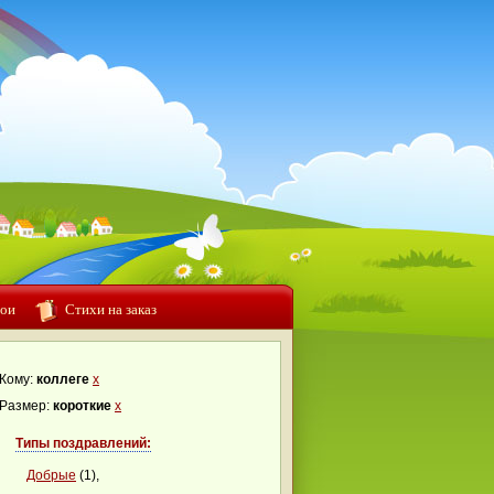
ои
Стихи на заказ
Кому:
коллеге
x
Размер:
короткие
x
Типы поздравлений:
Добрые
(1),