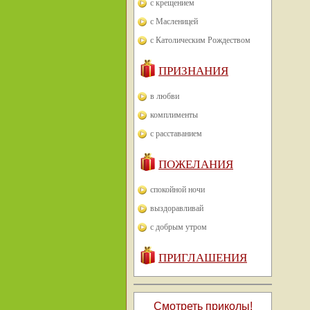
с крещением
с Масленицей
с Католическим Рождеством
ПРИЗНАНИЯ
в любви
комплименты
с расставанием
ПОЖЕЛАНИЯ
спокойной ночи
выздоравливай
с добрым утром
ПРИГЛАШЕНИЯ
Смотреть приколы!