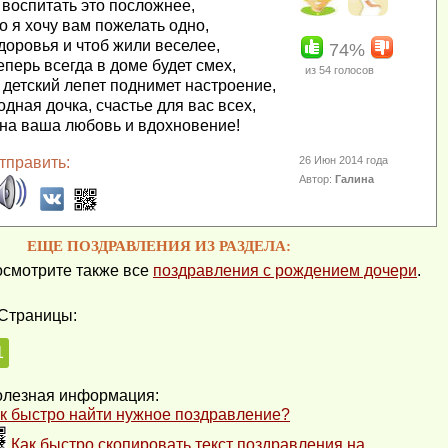
 воспитать это посложнее,
о я хочу вам пожелать одно,
доровья и чтоб жили веселее,
74%
еперь всегда в доме будет смех,
из
54
голосов
 детский лепет поднимет настроение,
одная дочка, счастье для вас всех,
на ваша любовь и вдохновение!
тправить:
26 Июн 2014 года
Автор:
Галина
ЕЩЕ ПОЗДРАВЛЕНИЯ ИЗ РАЗДЕЛА:
смотрите также все
поздравления с рождением дочери
.
Страницы:
1
лезная информация:
к быстро найти нужное поздравление?
Как быстро скопировать текст поздравления на