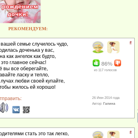
РЕКОМЕНДУЕМ:
#
 вашей семье случилось чудо,
одилась доченька у вас,
на как ангелок как будто,
 это главное сейчас!
86%
ё вы все оберегайте,
из
117
голосов
авайте ласку и тепло,
 лучах любви своей купайте,
тобы жилось ей хорошо!
тправить:
26 Июн 2014 года
Автор:
Галина
#
одителями стать это так легко,