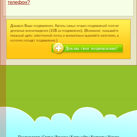
телефон?
Добавьте Ваши поздравления. Авторы самых лучших поздравлений получат
денежные вознаграждения (10$ за поздравление). (Внимание: указывайте
реальный адрес электронной почты и внимательно выбирайте категорию, в
которую попадет поздравление.)
Добавь свое поздравление!