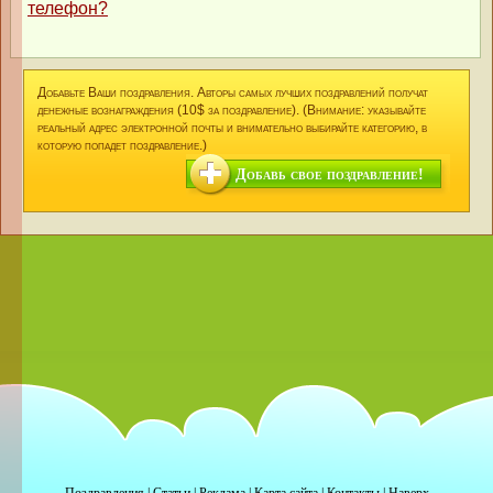
телефон?
Добавьте Ваши поздравления. Авторы самых лучших поздравлений получат
денежные вознаграждения (10$ за поздравление). (Внимание: указывайте
реальный адрес электронной почты и внимательно выбирайте категорию, в
которую попадет поздравление.)
Добавь свое поздравление!