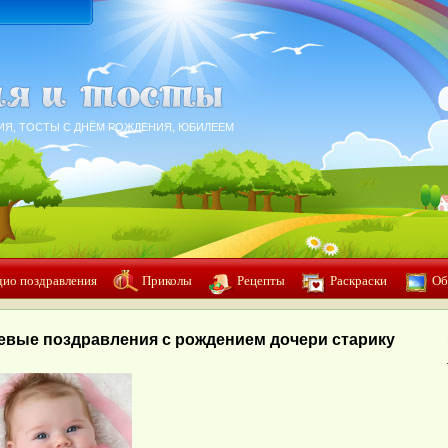
ИЯ, ТОСТЫ С ДНЁМ РОЖДЕНИЯ, ЮБИЛЕЕМ
дио поздравления
Приколы
Рецепты
Раскраски
Об
евые поздравления с рождением дочери старику