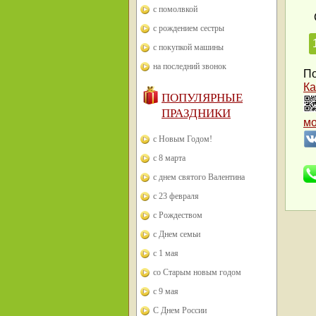
с помолвкой
с рождением сестры
с покупкой машины
на последний звонок
По
Ка
ПОПУЛЯРНЫЕ
ПРАЗДНИКИ
м
с Новым Годом!
с 8 марта
с днем святого Валентина
с 23 февраля
с Рождеством
с Днем семьи
с 1 мая
со Старым новым годом
с 9 мая
С Днем России