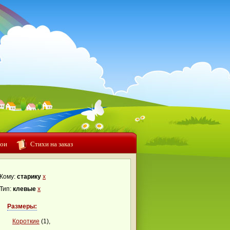
ои
Стихи на заказ
Кому:
старику
x
Тип:
клевые
x
Размеры:
Короткие
(1),