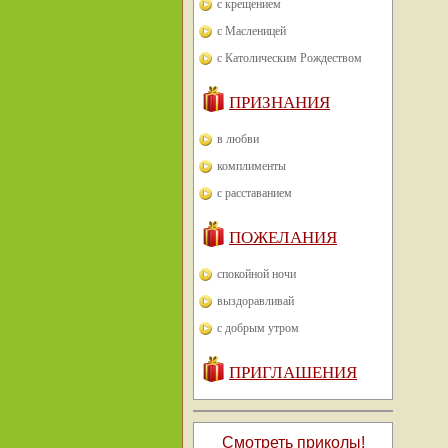
с крещением
с Масленицей
с Католическим Рождеством
ПРИЗНАНИЯ
в любви
комплименты
с расставанием
ПОЖЕЛАНИЯ
спокойной ночи
выздоравливай
с добрым утром
ПРИГЛАШЕНИЯ
Смотреть приколы!