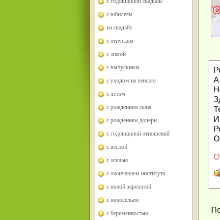
с годовщиной свадьбы
с юбилеем
на свадьбу
с отпуском
с зимой
с выпускным
Р
А
с уходом на пенсию
Н
с летом
З
с рождением сына
Т
И
с рождением дочери
Р
с годовщиной отношений
О
с весной
О
с осенью
с окончанием института
с новой зарплатой
с новосельем
По
с беременностью