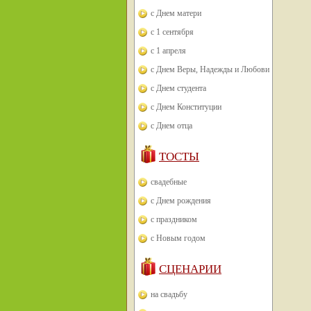
с Днем матери
с 1 сентября
с 1 апреля
с Днем Веры, Надежды и Любови
с Днем студента
с Днем Конституции
с Днем отца
ТОСТЫ
свадебные
с Днем рождения
с праздником
с Новым годом
СЦЕНАРИИ
на свадьбу