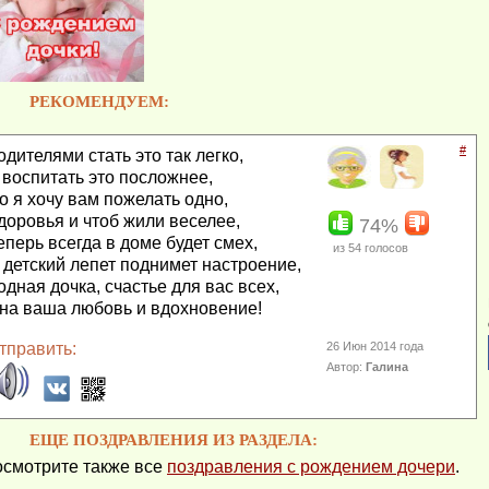
РЕКОМЕНДУЕМ:
#
одителями стать это так легко,
 воспитать это посложнее,
о я хочу вам пожелать одно,
доровья и чтоб жили веселее,
74%
еперь всегда в доме будет смех,
из
54
голосов
 детский лепет поднимет настроение,
одная дочка, счастье для вас всех,
на ваша любовь и вдохновение!
тправить:
26 Июн 2014 года
Автор:
Галина
ЕЩЕ ПОЗДРАВЛЕНИЯ ИЗ РАЗДЕЛА:
смотрите также все
поздравления с рождением дочери
.