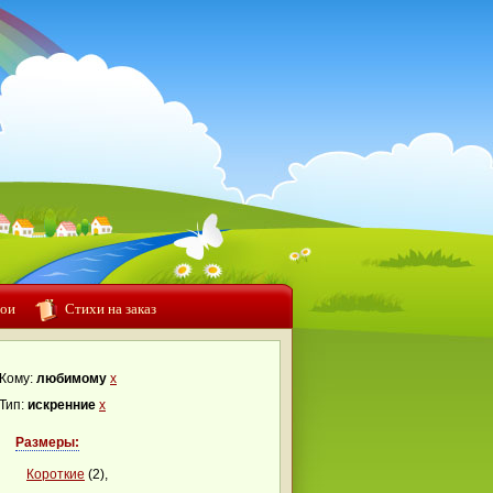
ои
Стихи на заказ
Кому:
любимому
x
Тип:
искренние
x
Размеры:
Короткие
(2),