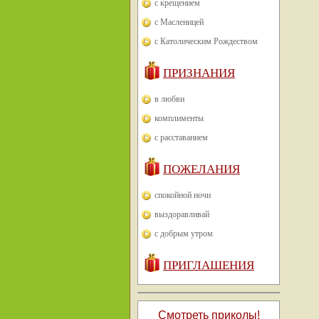
с крещением
с Масленицей
с Католическим Рождеством
ПРИЗНАНИЯ
в любви
комплименты
с расставанием
ПОЖЕЛАНИЯ
спокойной ночи
выздоравливай
с добрым утром
ПРИГЛАШЕНИЯ
Смотреть приколы!