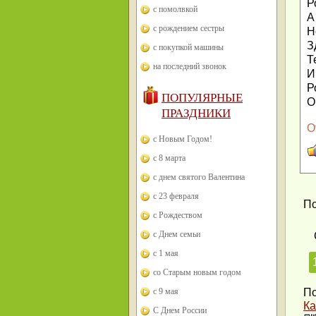
Р
с помолвкой
А
с рождением сестры
Н
З
с покупкой машины
Т
на последний звонок
И
Р
ПОПУЛЯРНЫЕ
О
ПРАЗДНИКИ
О
с Новым Годом!
с 8 марта
с днем святого Валентина
с 23 февраля
По
с Рождеством
с Днем семьи
с 1 мая
со Старым новым годом
с 9 мая
По
Ка
С Днем России