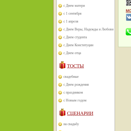
с Днем матери
м
с 1 сентября
с 1 апреля
с Днем Веры, Надежды и Любови
с Днем студента
с Днем Конституции
с Днем отца
ТОСТЫ
свадебные
с Днем рождения
с праздником
с Новым годом
СЦЕНАРИИ
на свадьбу