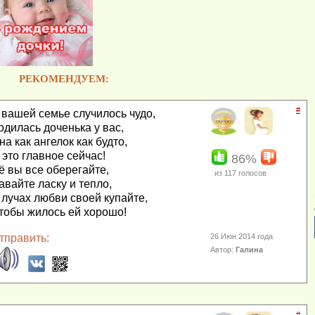
РЕКОМЕНДУЕМ:
#
 вашей семье случилось чудо,
одилась доченька у вас,
на как ангелок как будто,
 это главное сейчас!
86%
ё вы все оберегайте,
из
117
голосов
авайте ласку и тепло,
 лучах любви своей купайте,
тобы жилось ей хорошо!
тправить:
26 Июн 2014 года
Автор:
Галина
#