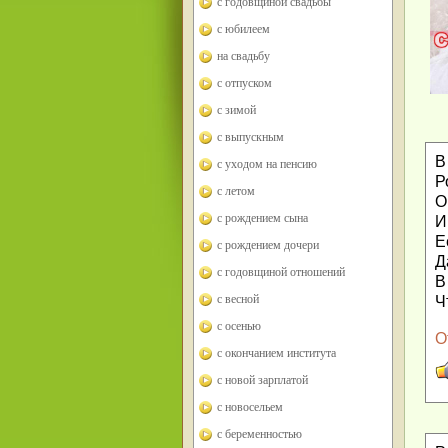
с годовщиной свадьбы
с юбилеем
на свадьбу
с отпуском
с зимой
с выпускным
В
с уходом на пенсию
Р
с летом
О
с рождением сына
И
Е
с рождением дочери
Д
с годовщиной отношений
В
с весной
Ч
с осенью
О
с окончанием института
с новой зарплатой
с новосельем
с беременностью