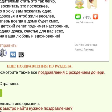
одителями стать это так легко,
 воспитать это посложнее,
о я хочу вам пожелать одно,
доровья и чтоб жили веселее,
74%
еперь всегда в доме будет смех,
из
54
голосов
 детский лепет поднимет настроение,
одная дочка, счастье для вас всех,
на ваша любовь и вдохновение!
тправить:
26 Июн 2014 года
Автор:
Галина
ЕЩЕ ПОЗДРАВЛЕНИЯ ИЗ РАЗДЕЛА:
смотрите также все
поздравления с рождением дочери
.
Страницы:
1
лезная информация:
к быстро найти нужное поздравление?