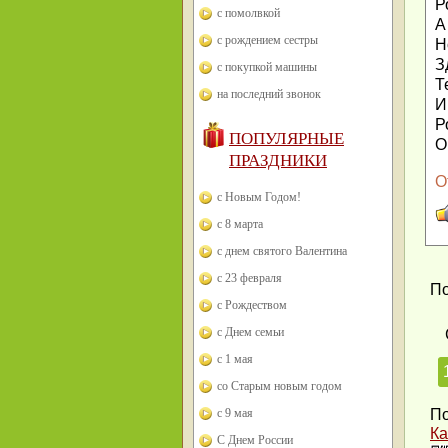
Р
с помолвкой
А
с рождением сестры
Н
З
с покупкой машины
Т
на последний звонок
И
Р
ПОПУЛЯРНЫЕ
О
ПРАЗДНИКИ
О
с Новым Годом!
с 8 марта
с днем святого Валентина
с 23 февраля
По
с Рождеством
с Днем семьи
с 1 мая
со Старым новым годом
с 9 мая
По
Ка
С Днем России