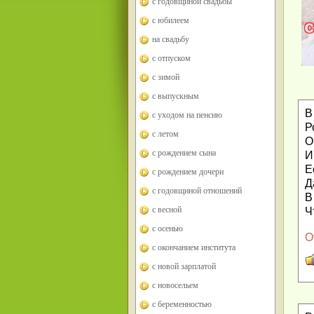
с годовщиной свадьбы
с юбилеем
на свадьбу
с отпуском
с зимой
с выпускным
В
с уходом на пенсию
Р
с летом
О
с рождением сына
И
Е
с рождением дочери
Д
с годовщиной отношений
В
с весной
Ч
с осенью
О
с окончанием института
с новой зарплатой
с новосельем
с беременностью