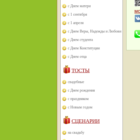
с Днем матери
м
с 1 сентября
с 1 апреля
с Днем Веры, Надежды и Любови
с Днем студента
с Днем Конституции
с Днем отца
ТОСТЫ
свадебные
с Днем рождения
с праздником
с Новым годом
СЦЕНАРИИ
на свадьбу