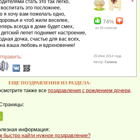
одителями стать это так легко,
 воспитать это посложнее,
о я хочу вам пожелать одно,
доровья и чтоб жили веселее,
74%
еперь всегда в доме будет смех,
из
54
голосов
 детский лепет поднимет настроение,
одная дочка, счастье для вас всех,
на ваша любовь и вдохновение!
тправить:
26 Июн 2014 года
Автор:
Галина
ЕЩЕ ПОЗДРАВЛЕНИЯ ИЗ РАЗДЕЛА:
смотрите также все
поздравления с рождением дочери
.
Страницы:
1
лезная информация:
к быстро найти нужное поздравление?