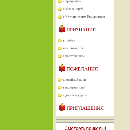
с крещением
с Масленицей
с Католическим Рождеством
ПРИЗНАНИЯ
в любви
комплименты
с расставанием
ПОЖЕЛАНИЯ
спокойной ночи
выздоравливай
с добрым утром
ПРИГЛАШЕНИЯ
Смотреть приколы!