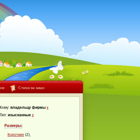
ои
Стихи на заказ
Кому:
владельцу фирмы
x
Тип:
изысканные
x
Размеры:
Короткие
(2),