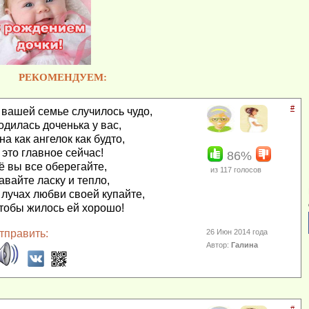
РЕКОМЕНДУЕМ:
#
 вашей семье случилось чудо,
одилась доченька у вас,
на как ангелок как будто,
 это главное сейчас!
86%
ё вы все оберегайте,
из
117
голосов
авайте ласку и тепло,
 лучах любви своей купайте,
тобы жилось ей хорошо!
тправить:
26 Июн 2014 года
Автор:
Галина
#