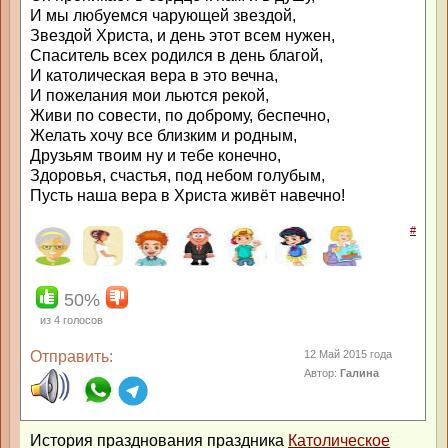
И мы любуемся чарующей звездой,
Звездой Христа, и день этот всем нужен,
Спаситель всех родился в день благой,
И католическая вера в это вечна,
И пожелания мои льются рекой,
Живи по совести, по доброму, беспечно,
Желать хочу все близким и родным,
Друзьям твоим ну и тебе конечно,
Здоровья, счастья, под небом голубым,
Пусть наша вера в Христа живёт навечно!
#
50%
из
4
голосов
Отправить:
12 Май 2015 года
Автор:
Галина
История празднования праздника
Католическое