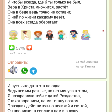
И чтобы всегда, где б ты только не был,
Вера в Христа множится, растёт,
Она в беде ведь точно не оставит,
С ней по жизни каждому везёт,
Она всех всегда оберегает!
#
57%
из
7
голосов
Отправить:
13 Май 2015 года
Автор:
Галина
И пусть что дата эта не одна,
Ведь все мы разные, но нет минуса в этом,
Я поздравляю тебя с датой Рождества,
Стихотворением, на миг стану поэтом,
Праздник действительно великий и святой,
Он проникает в сердце к нам и в душу,