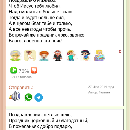
Поздравляю и желаю,
Чтоб Иисус тебя любил,
Надо молиться больше, знаю,
Тогда и будет больше сил,
А в целом благ тебе и только,
А все невзгоды чтобы прочь,
Встречай же праздник ярко, звонко,
Благословенна эта ночь!
#
76%
из
17
голосов
Отправить:
27 Июл 2014 года
Автор:
Галина
Поздравления светлые шлю,
Праздник церковный и благодатный,
В пожеланьях добро подарю,