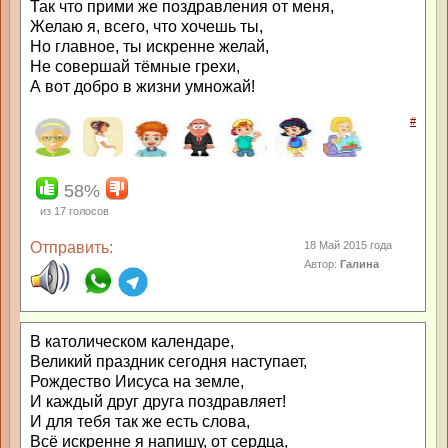
Так что прими же поздравления от меня,
Желаю я, всего, что хочешь ты,
Но главное, ты искренне желай,
Не совершай тёмные грехи,
А вот добро в жизни умножай!
#
58%
из
17
голосов
Отправить:
18 Май 2015 года
Автор:
Галина
В католическом календаре,
Великий праздник сегодня наступает,
Рождество Иисуса на земле,
И каждый друг друга поздравляет!
И для тебя так же есть слова,
Всё искренне я напишу, от сердца,