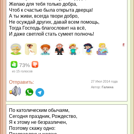
Желаю для тебя только добра,
Чтоб к счастью была открыта дверца!
А ты живи, всегда твори добро,
Не осуждай других, давай всем помощь,
Тогда Господь благословит на всё,
И даже светлой стать сумеет полночь!
#
73%
из
15
голосов
Отправить:
27 Июл 2014 года
Автор:
Галина
По католическим обычаям,
Сегодня праздник, Рождество,
Я к этому не безразличен,
Поэтому скажу одно: