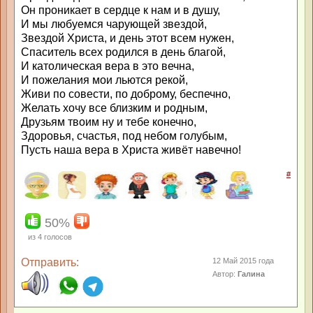
Он проникает в сердце к нам и в душу,
И мы любуемся чарующей звездой,
Звездой Христа, и день этот всем нужен,
Спаситель всех родился в день благой,
И католическая вера в это вечна,
И пожелания мои льются рекой,
Живи по совести, по доброму, беспечно,
Желать хочу все близким и родным,
Друзьям твоим ну и тебе конечно,
Здоровья, счастья, под небом голубым,
Пусть наша вера в Христа живёт навечно!
#
50%
из
4
голосов
Отправить:
12 Май 2015 года
Автор:
Галина