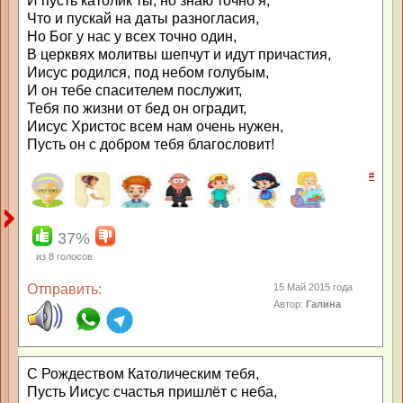
И пусть католик ты, но знаю точно я,
Что и пускай на даты разногласия,
Но Бог у нас у всех точно один,
В церквях молитвы шепчут и идут причастия,
Иисус родился, под небом голубым,
И он тебе спасителем послужит,
Тебя по жизни от бед он оградит,
Иисус Христос всем нам очень нужен,
Пусть он с добром тебя благословит!
#
37%
из
8
голосов
Отправить:
15 Май 2015 года
Автор:
Галина
С Рождеством Католическим тебя,
Пусть Иисус счастья пришлёт с неба,