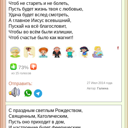
Чтоб не стареть и не болеть,
Пусть будет жизнь твоя с любовью,
Удача будет вслед смотреть,
А главное Иисус всевышний,
Пускай на всё благословит,
Чтобы во всём были излишки,
Чтоб счастье было как магнит!
#
73%
из
15
голосов
Отправить:
27 Июл 2014 года
Автор:
Галина
С праздным светлым Рождеством,
Священным, Католическим,
Пусть оно приходит в дом,
И настроение будет феерическим,