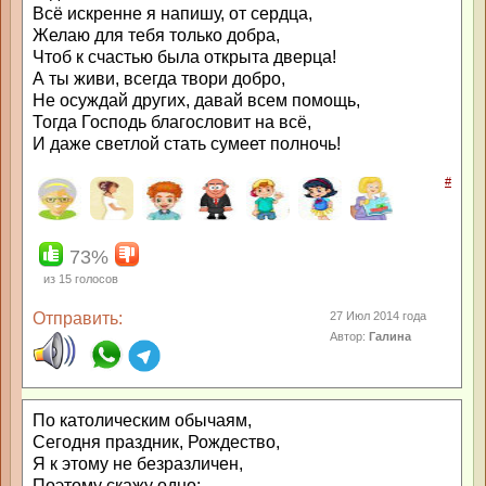
Всё искренне я напишу, от сердца,
Желаю для тебя только добра,
Чтоб к счастью была открыта дверца!
А ты живи, всегда твори добро,
Не осуждай других, давай всем помощь,
Тогда Господь благословит на всё,
И даже светлой стать сумеет полночь!
#
73%
из
15
голосов
Отправить:
27 Июл 2014 года
Автор:
Галина
По католическим обычаям,
Сегодня праздник, Рождество,
Я к этому не безразличен,
Поэтому скажу одно: