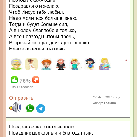
Поздравляю и желаю,
Чтоб Иисус тебя любил,
Надо молиться больше, знаю,
Тогда и будет больше сил,
А в целом благ тебе и только,
А все невзгоды чтобы прочь,
Встречай же праздник ярко, звонко,
Благословенна эта ночь!
#
76%
из
17
голосов
Отправить:
27 Июл 2014 года
Автор:
Галина
Поздравления светлые шлю,
Праздник церковный и благодатный,