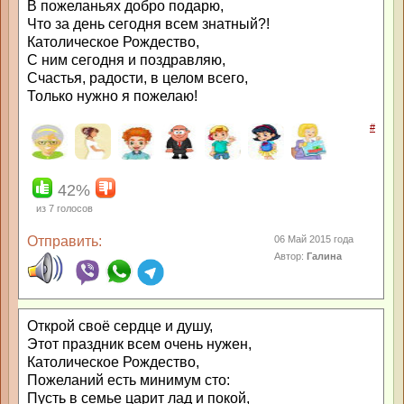
В пожеланьях добро подарю,
Что за день сегодня всем знатный?!
Католическое Рождество,
С ним сегодня и поздравляю,
Счастья, радости, в целом всего,
Только нужно я пожелаю!
#
42%
из
7
голосов
Отправить:
06 Май 2015 года
Автор:
Галина
Открой своё сердце и душу,
Этот праздник всем очень нужен,
Католическое Рождество,
Пожеланий есть минимум сто:
Пусть в семье царит лад и покой,