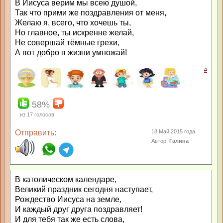
В Иисуса верим мы всею душой,
Так что прими же поздравления от меня,
Желаю я, всего, что хочешь ты,
Но главное, ты искренне желай,
Не совершай тёмные грехи,
А вот добро в жизни умножай!
#
58%
из
17
голосов
Отправить:
18 Май 2015 года
Автор:
Галина
В католическом календаре,
Великий праздник сегодня наступает,
Рождество Иисуса на земле,
И каждый друг друга поздравляет!
И для тебя так же есть слова,