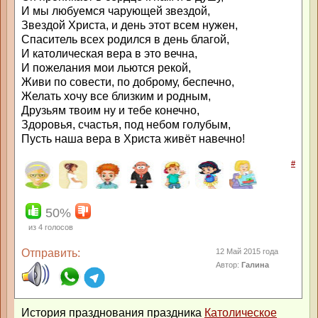
И мы любуемся чарующей звездой,
Звездой Христа, и день этот всем нужен,
Спаситель всех родился в день благой,
И католическая вера в это вечна,
И пожелания мои льются рекой,
Живи по совести, по доброму, беспечно,
Желать хочу все близким и родным,
Друзьям твоим ну и тебе конечно,
Здоровья, счастья, под небом голубым,
Пусть наша вера в Христа живёт навечно!
#
50%
из
4
голосов
Отправить:
12 Май 2015 года
Автор:
Галина
История празднования праздника
Католическое