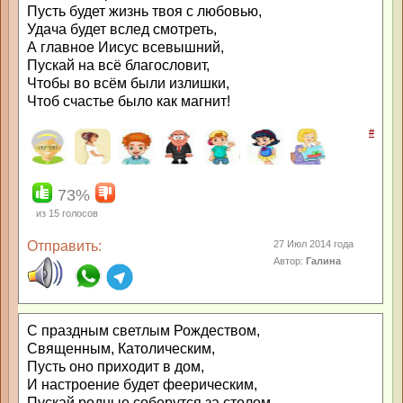
Пусть будет жизнь твоя с любовью,
Удача будет вслед смотреть,
А главное Иисус всевышний,
Пускай на всё благословит,
Чтобы во всём были излишки,
Чтоб счастье было как магнит!
#
73%
из
15
голосов
Отправить:
27 Июл 2014 года
Автор:
Галина
С праздным светлым Рождеством,
Священным, Католическим,
Пусть оно приходит в дом,
И настроение будет феерическим,
Пускай родные соберутся за столом,