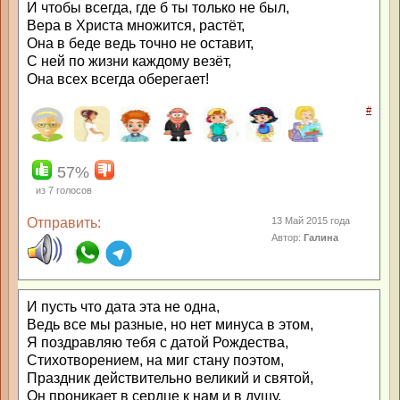
И чтобы всегда, где б ты только не был,
Вера в Христа множится, растёт,
Она в беде ведь точно не оставит,
С ней по жизни каждому везёт,
Она всех всегда оберегает!
#
57%
из
7
голосов
Отправить:
13 Май 2015 года
Автор:
Галина
И пусть что дата эта не одна,
Ведь все мы разные, но нет минуса в этом,
Я поздравляю тебя с датой Рождества,
Стихотворением, на миг стану поэтом,
Праздник действительно великий и святой,
Он проникает в сердце к нам и в душу,