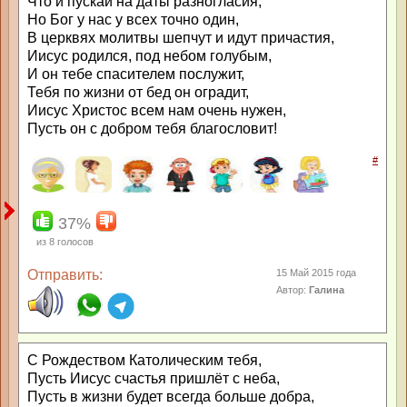
Что и пускай на даты разногласия,
Но Бог у нас у всех точно один,
В церквях молитвы шепчут и идут причастия,
Иисус родился, под небом голубым,
И он тебе спасителем послужит,
Тебя по жизни от бед он оградит,
Иисус Христос всем нам очень нужен,
Пусть он с добром тебя благословит!
#
37%
из
8
голосов
Отправить:
15 Май 2015 года
Автор:
Галина
С Рождеством Католическим тебя,
Пусть Иисус счастья пришлёт с неба,
Пусть в жизни будет всегда больше добра,