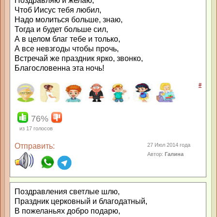
Поздравляю и желаю,
Чтоб Иисус тебя любил,
Надо молиться больше, знаю,
Тогда и будет больше сил,
А в целом благ тебе и только,
А все невзгоды чтобы прочь,
Встречай же праздник ярко, звонко,
Благословенна эта ночь!
#
76%
из
17
голосов
Отправить:
27 Июл 2014 года
Автор:
Галина
Поздравления светлые шлю,
Праздник церковный и благодатный,
В пожеланьях добро подарю,