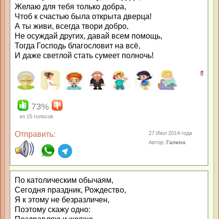
Желаю для тебя только добра,
Чтоб к счастью была открыта дверца!
А ты живи, всегда твори добро,
Не осуждай других, давай всем помощь,
Тогда Господь благословит на всё,
И даже светлой стать сумеет полночь!
#
73%
из
15
голосов
Отправить:
27 Июл 2014 года
Автор:
Галина
По католическим обычаям,
Сегодня праздник, Рождество,
Я к этому не безразличен,
Поэтому скажу одно: