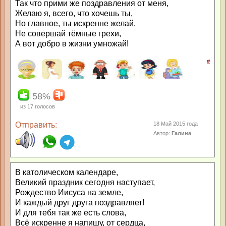
Так что прими же поздравления от меня,
Желаю я, всего, что хочешь ты,
Но главное, ты искренне желай,
Не совершай тёмные грехи,
А вот добро в жизни умножай!
#
58%
из
17
голосов
Отправить:
18 Май 2015 года
Автор:
Галина
В католическом календаре,
Великий праздник сегодня наступает,
Рождество Иисуса на земле,
И каждый друг друга поздравляет!
И для тебя так же есть слова,
Всё искренне я напишу, от сердца,