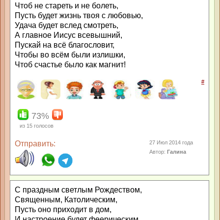
Чтоб не стареть и не болеть,
Пусть будет жизнь твоя с любовью,
Удача будет вслед смотреть,
А главное Иисус всевышний,
Пускай на всё благословит,
Чтобы во всём были излишки,
Чтоб счастье было как магнит!
#
73%
из
15
голосов
Отправить:
27 Июл 2014 года
Автор:
Галина
С праздным светлым Рождеством,
Священным, Католическим,
Пусть оно приходит в дом,
И настроение будет феерическим,