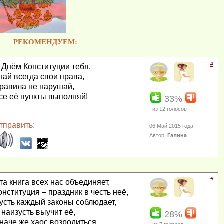
РЕКОМЕНДУЕМ:
#
 Днём Конституции тебя,
най всегда свои права,
равила не нарушай,
се её пункты выполняй!
33%
из
12
голосов
тправить:
06 Май 2015 года
Автор:
Галина
#
та книга всех нас объединяет,
онституция – праздник в честь неё,
усть каждый законы соблюдает,
 наизусть выучит её,
28%
наче же хаос возродиться,