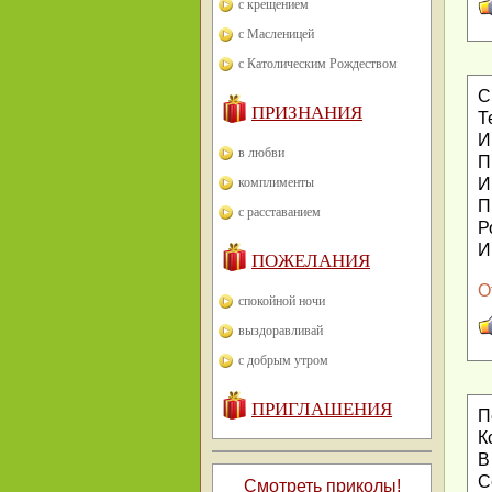
с крещением
с Масленицей
с Католическим Рождеством
С
ПРИЗНАНИЯ
Т
И
в любви
П
комплименты
И
П
с расставанием
Р
И
ПОЖЕЛАНИЯ
О
спокойной ночи
выздоравливай
с добрым утром
ПРИГЛАШЕНИЯ
П
К
В
С
Смотреть приколы!