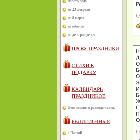
нового года
Р
на 23 февраля
О
на 8 марта
на юбилей
на день рождения
ПРОФ. ПРАЗДНИКИ
Н
Д
О
СТИХИ К
Б
ПОДАРКУ
О
Э
КАЛЕНДАРЬ
И
Б
ПРАЗДНИКОВ
Ж
С
День осеннего равноденствия.
П
О
РЕЛИГИОЗНЫЕ
О
с Пасхой