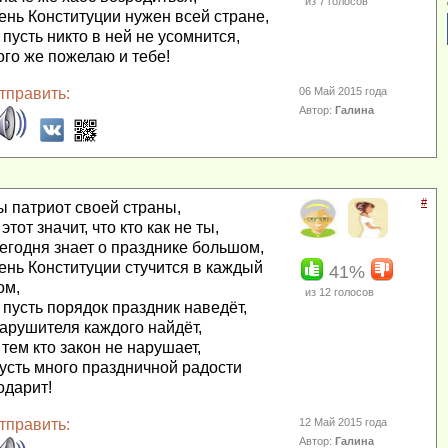
из
7
голосов
ень Конституции нужен всей стране,
 пусть никто в ней не усомнится,
ого же пожелаю и тебе!
тправить:
06 Май 2015 года
Автор:
Галина
#
ы патриот своей страны,
 этот значит, что кто как не ты,
егодня знает о празднике большом,
ень Конституции стучится в каждый
41%
ом,
из
12
голосов
 пусть порядок праздник наведёт,
арушителя каждого найдёт,
 тем кто закон не нарушает,
усть много праздничной радости
одарит!
тправить:
12 Май 2015 года
Автор:
Галина