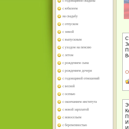
с годовщиной свадьбы
с юбилеем
на свадьбу
с отпуском
с зимой
С
с выпускным
З
с уходом на пенсию
П
с летом
В
с рождением сына
с рождением дочери
О
с годовщиной отношений
с весной
с осенью
с окончанием института
Э
с новой зарплатой
К
П
с новосельем
И
с беременностью
И