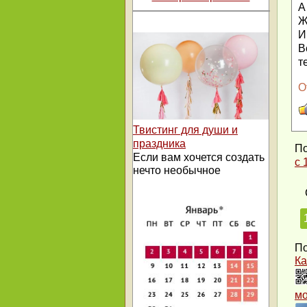
А
Ж
И
В
т
О
Твистинг для души и
праздника
По
Если вам хочется создать
с 
нечто необычное
По
Ка
м