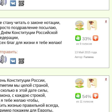
#
е стану читать о законе нотации,
росто поздравление посылаю,
 Днём Конституции Российской
едерации,
33%
сех благ для жизни я тебе желаю!
из
9
голосов
тправить:
13 Май 2015 года
Автор:
Галина
#
ень Конституции России,
тметим мы целой страной,
 сколько в этой дате силы,
акона, с каждою строкой,
54%
 я тебе желаю чтобы,
из
11
голосов
ить жизнью правильной всегда,
ример покажем для Европы,