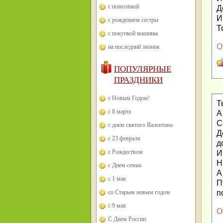
с помолвкой
Д
И
с рождением сестры
Т
с покупкой машины
О
на последний звонок
ПОПУЛЯРНЫЕ
ПРАЗДНИКИ
с Новым Годом!
Т
с 8 марта
А
С
с днем святого Валентина
Д
с 23 февраля
д
с Рождеством
И
Н
с Днем семьи
А
с 1 мая
П
со Старым новым годом
п
с 9 мая
О
С Днем России