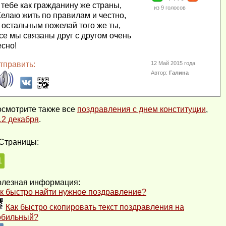
 тебе как гражданину же страны,
из
9
голосов
елаю жить по правилам и честно,
 остальным пожелай того же ты,
се мы связаны друг с другом очень
есно!
тправить:
12 Май 2015 года
Автор:
Галина
смотрите также все
поздравления с днем конституции
,
12 декабря
.
Страницы:
1
лезная информация:
к быстро найти нужное поздравление?
Как быстро скопировать текст поздравления на
обильный?