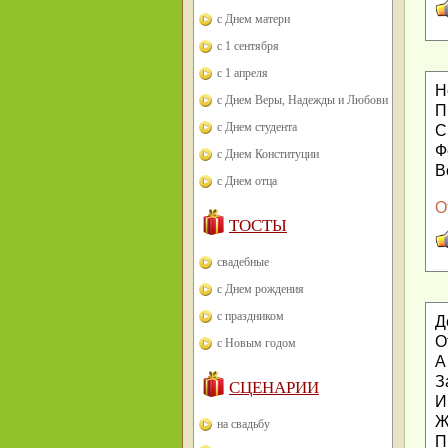
с Днем матери
с 1 сентября
с 1 апреля
Н
с Днем Веры, Надежды и Любови
П
с Днем студента
С
Ф
с Днем Конституции
В
с Днем отца
О
ТОСТЫ
свадебные
с Днем рождения
с праздником
Д
О
с Новым годом
А
З
СЦЕНАРИИ
И
Ж
на свадьбу
П