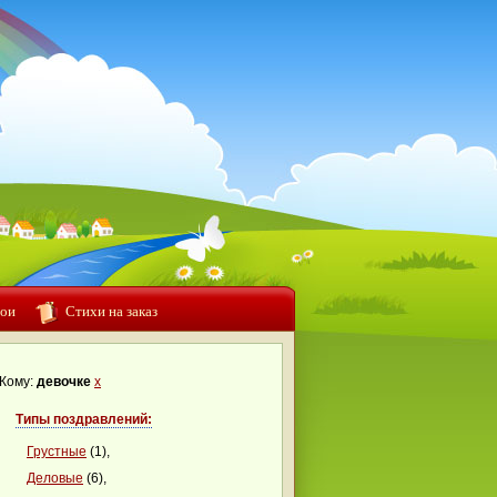
ои
Стихи на заказ
Кому:
девочке
x
Типы поздравлений:
Грустные
(1),
Деловые
(6),