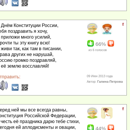
#
 Днём Конституции России,
ебя поздравить я хочу,
 приложи много усилий,
рочти ты эту книгу всю!
66%
 живи так, как там в писании,
из
6
голосов
рава других не нарушай,
оссию громко поздравляй,
 её землю восславляй!
тправить:
09 Июн 2013 года
Автор:
Галина Петрова
#
еред ней мы все всегда равны,
онституция Российской Федерации,
 честь её праздника дарю тебе стихи,
егодня ей аплодисменты и овации,
44%