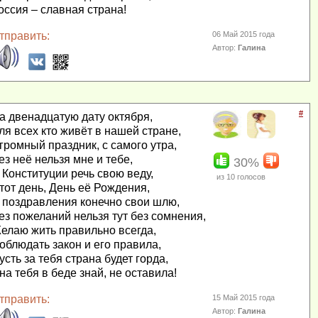
оссия – славная страна!
тправить:
06 Май 2015 года
Автор:
Галина
#
а двенадцатую дату октября,
ля всех кто живёт в нашей стране,
громный праздник, с самого утра,
ез неё нельзя мне и тебе,
30%
 Конституции речь свою веду,
из
10
голосов
тот день, День её Рождения,
 поздравления конечно свои шлю,
ез пожеланий нельзя тут без сомнения,
елаю жить правильно всегда,
облюдать закон и его правила,
усть за тебя страна будет горда,
на тебя в беде знай, не оставила!
тправить:
15 Май 2015 года
Автор:
Галина