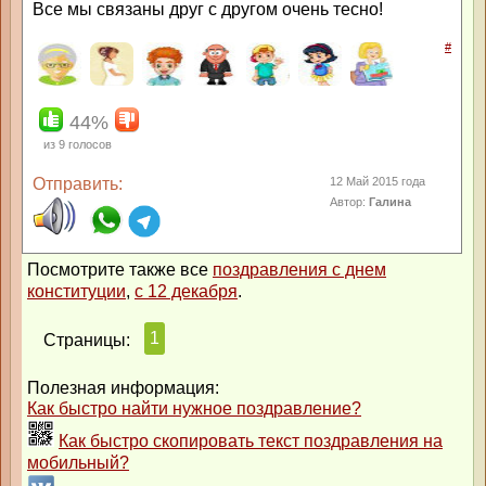
Все мы связаны друг с другом очень тесно!
#
44%
из
9
голосов
Отправить:
12 Май 2015 года
Автор:
Галина
Посмотрите также все
поздравления с днем
конституции
,
с 12 декабря
.
1
Страницы:
Полезная информация:
Как быстро найти нужное поздравление?
Как быстро скопировать текст поздравления на
мобильный?