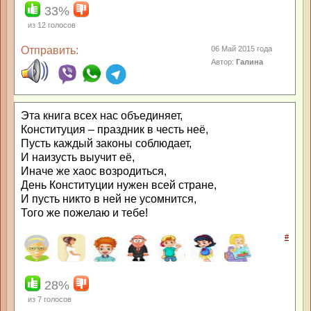
33%
из
12
голосов
Отправить:
06 Май 2015 года
Автор:
Галина
Эта книга всех нас объединяет,
Конституция – праздник в честь неё,
Пусть каждый законы соблюдает,
И наизусть выучит её,
Иначе же хаос возродиться,
День Конституции нужен всей стране,
И пусть никто в ней не усомнится,
Того же пожелаю и тебе!
#
28%
из
7
голосов