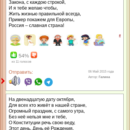
Закона, с каждою строкой,
И я тебе желаю чтобы,
Жить жизнью правильной всегда,
Пример покажем для Европы,
Россия – славная страна!
#
54%
из
11
голосов
Отправить:
06 Май 2015 года
Автор:
Галина
На двенадцатую дату октября,
Для всех кто живёт в нашей стране,
Огромный праздник, с самого утра,
Без неё нельзя мне и тебе,
О Конституции речь свою веду,
Этот день, День её Рождения,