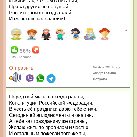
И живи так, как там в писании,
Права других не нарушай,
Россию громко поздравляй,
И её землю восславляй!
#
66%
из
6
голосов
Отправить:
09 Июн 2013 года
Автор:
Галина
Петрова
Перед ней мы все всегда равны,
Конституция Российской Федерации,
В честь её праздника дарю тебе стихи,
Сегодня ей аплодисменты и овации,
А тебе как гражданину же страны,
Желаю жить по правилам и честно,
И остальным пожелай того же ты,