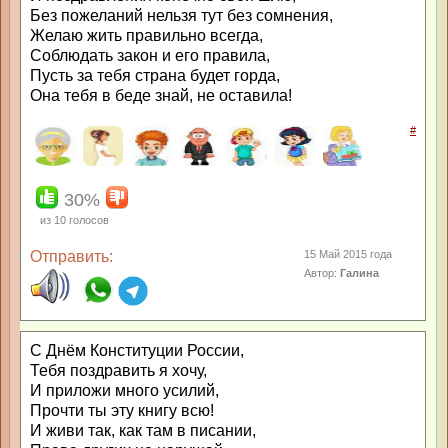
Без пожеланий нельзя тут без сомнения,
Желаю жить правильно всегда,
Соблюдать закон и его правила,
Пусть за тебя страна будет горда,
Она тебя в беде знай, не оставила!
#
30%
из
10
голосов
Отправить:
15 Май 2015 года
Автор:
Галина
С Днём Конституции России,
Тебя поздравить я хочу,
И приложи много усилий,
Прочти ты эту книгу всю!
И живи так, как там в писании,