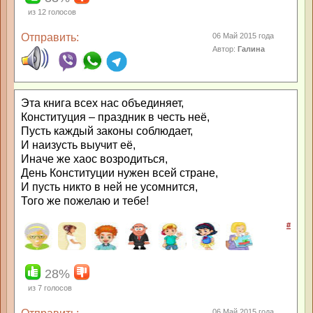
из
12
голосов
Отправить:
06 Май 2015 года
Автор:
Галина
Эта книга всех нас объединяет,
Конституция – праздник в честь неё,
Пусть каждый законы соблюдает,
И наизусть выучит её,
Иначе же хаос возродиться,
День Конституции нужен всей стране,
И пусть никто в ней не усомнится,
Того же пожелаю и тебе!
#
28%
из
7
голосов
06 Май 2015 года