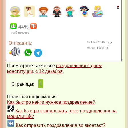
#
44%
из
9
голосов
Отправить:
12 Май 2015 года
Автор:
Галина
Посмотрите также все
поздравления с днем
конституции
,
с 12 декабря
.
1
Страницы:
Полезная информация:
Как быстро найти нужное поздравление?
Как быстро скопировать текст поздравления на
мобильный?
Как отправить поздравление во вконтакт?