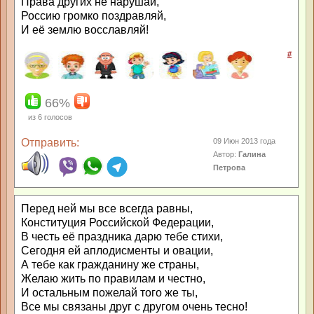
Права других не нарушай,
Россию громко поздравляй,
И её землю восславляй!
#
66%
из
6
голосов
Отправить:
09 Июн 2013 года
Автор:
Галина
Петрова
Перед ней мы все всегда равны,
Конституция Российской Федерации,
В честь её праздника дарю тебе стихи,
Сегодня ей аплодисменты и овации,
А тебе как гражданину же страны,
Желаю жить по правилам и честно,
И остальным пожелай того же ты,
Все мы связаны друг с другом очень тесно!