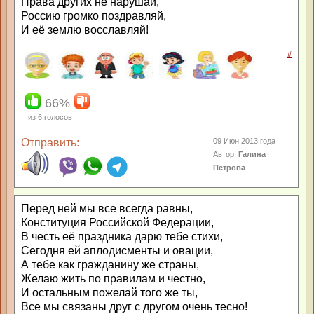
Права других не нарушай,
Россию громко поздравляй,
И её землю восславляй!
#
66%
из
6
голосов
Отправить:
09 Июн 2013 года
Автор:
Галина
Петрова
Перед ней мы все всегда равны,
Конституция Российской Федерации,
В честь её праздника дарю тебе стихи,
Сегодня ей аплодисменты и овации,
А тебе как гражданину же страны,
Желаю жить по правилам и честно,
И остальным пожелай того же ты,
Все мы связаны друг с другом очень тесно!