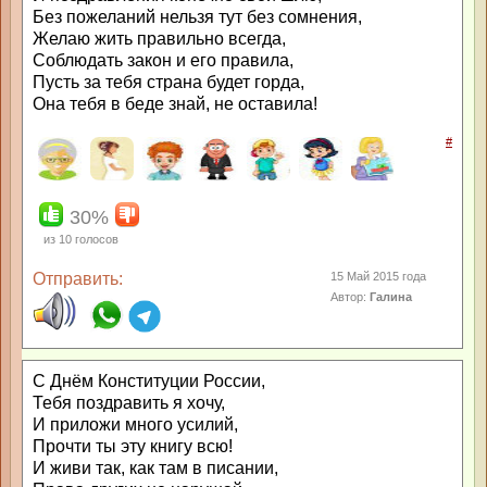
Без пожеланий нельзя тут без сомнения,
Желаю жить правильно всегда,
Соблюдать закон и его правила,
Пусть за тебя страна будет горда,
Она тебя в беде знай, не оставила!
#
30%
из
10
голосов
Отправить:
15 Май 2015 года
Автор:
Галина
С Днём Конституции России,
Тебя поздравить я хочу,
И приложи много усилий,
Прочти ты эту книгу всю!
И живи так, как там в писании,