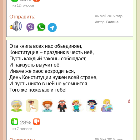
из
12
голосов
Отправить:
06 Май 2015 года
Автор:
Галина
Эта книга всех нас объединяет,
Конституция – праздник в честь неё,
Пусть каждый законы соблюдает,
И наизусть выучит её,
Иначе же хаос возродиться,
День Конституции нужен всей стране,
И пусть никто в ней не усомнится,
Того же пожелаю и тебе!
#
28%
из
7
голосов
06 Май 2015 года