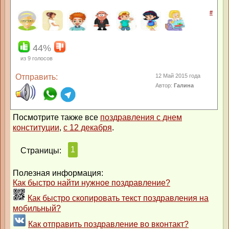
#
44%
из
9
голосов
Отправить:
12 Май 2015 года
Автор:
Галина
Посмотрите также все
поздравления с днем
конституции
,
с 12 декабря
.
1
Страницы:
Полезная информация:
Как быстро найти нужное поздравление?
Как быстро скопировать текст поздравления на
мобильный?
Как отправить поздравление во вконтакт?