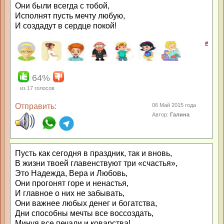
Они были всегда с тобой,
Исполнят пусть мечту любую,
И создадут в сердце покой!
#
64%
из
17
голосов
Отправить:
06 Май 2015 года
Автор:
Галина
Пусть как сегодня в праздник, так и вновь,
В жизни твоей главенствуют три «счастья»,
Это Надежда, Вера и Любовь,
Они прогонят горе и ненастья,
И главное о них не забывать,
Они важнее любых денег и богатства,
Дни способны мечты все воссоздать,
Минуя все печали и коварства!