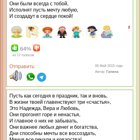
Они были всегда с тобой,
Исполнят пусть мечту любую,
И создадут в сердце покой!
#
64%
из
17
голосов
Отправить:
06 Май 2015 года
Автор:
Галина
Пусть как сегодня в праздник, так и вновь,
В жизни твоей главенствуют три «счастья»,
Это Надежда, Вера и Любовь,
Они прогонят горе и ненастья,
И главное о них не забывать,
Они важнее любых денег и богатства,
Дни способны мечты все воссоздать,
Минуя все печали и коварства!