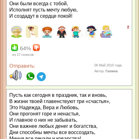
Они были всегда с тобой,
Исполнят пусть мечту любую,
И создадут в сердце покой!
#
64%
из
17
голосов
Отправить:
06 Май 2015 года
Автор:
Галина
Пусть как сегодня в праздник, так и вновь,
В жизни твоей главенствуют три «счастья»,
Это Надежда, Вера и Любовь,
Они прогонят горе и ненастья,
И главное о них не забывать,
Они важнее любых денег и богатства,
Дни способны мечты все воссоздать,
Минуя все печали и коварства!