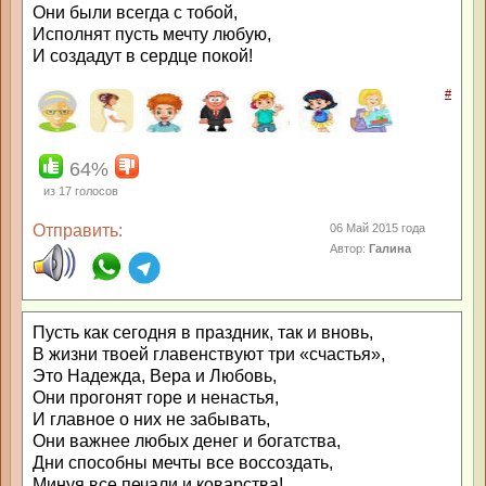
Они были всегда с тобой,
Исполнят пусть мечту любую,
И создадут в сердце покой!
#
64%
из
17
голосов
Отправить:
06 Май 2015 года
Автор:
Галина
Пусть как сегодня в праздник, так и вновь,
В жизни твоей главенствуют три «счастья»,
Это Надежда, Вера и Любовь,
Они прогонят горе и ненастья,
И главное о них не забывать,
Они важнее любых денег и богатства,
Дни способны мечты все воссоздать,
Минуя все печали и коварства!