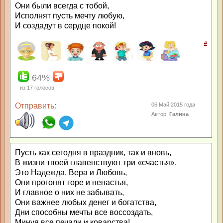
Они были всегда с тобой,
Исполнят пусть мечту любую,
И создадут в сердце покой!
#
64%
из
17
голосов
Отправить:
06 Май 2015 года
Автор:
Галина
Пусть как сегодня в праздник, так и вновь,
В жизни твоей главенствуют три «счастья»,
Это Надежда, Вера и Любовь,
Они прогонят горе и ненастья,
И главное о них не забывать,
Они важнее любых денег и богатства,
Дни способны мечты все воссоздать,
Минуя все печали и коварства!