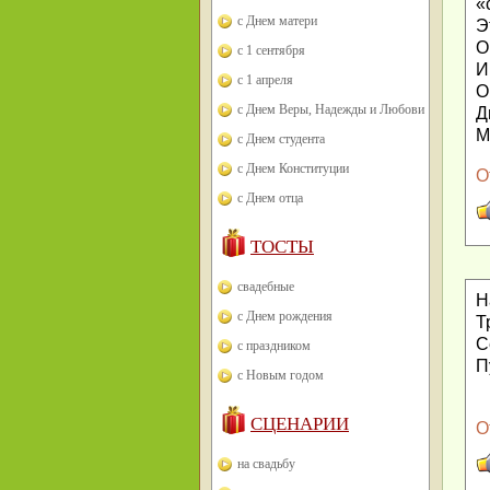
«
с Днем матери
Э
О
с 1 сентября
И
с 1 апреля
О
с Днем Веры, Надежды и Любови
Д
М
с Днем студента
с Днем Конституции
О
с Днем отца
ТОСТЫ
свадебные
Н
с Днем рождения
Т
С
с праздником
П
с Новым годом
СЦЕНАРИИ
О
на свадьбу