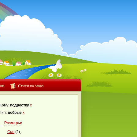
ои
Стихи на заказ
Кому:
подростку
x
Тип:
добрые
x
Размеры:
Смс
(2),