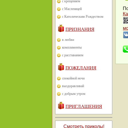
с крещением
По
с Масленицей
Ка
с Католическим Рождеством
м
ПРИЗНАНИЯ
в любви
комплименты
с расставанием
ПОЖЕЛАНИЯ
спокойной ночи
выздоравливай
с добрым утром
ПРИГЛАШЕНИЯ
Смотреть приколы!