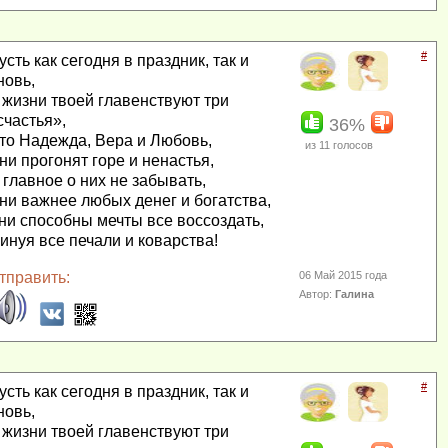
#
усть как сегодня в праздник, так и
новь,
 жизни твоей главенствуют три
счастья»,
36%
то Надежда, Вера и Любовь,
из
11
голосов
ни прогонят горе и ненастья,
 главное о них не забывать,
ни важнее любых денег и богатства,
ни способны мечты все воссоздать,
инуя все печали и коварства!
тправить:
06 Май 2015 года
Автор:
Галина
#
усть как сегодня в праздник, так и
новь,
 жизни твоей главенствуют три