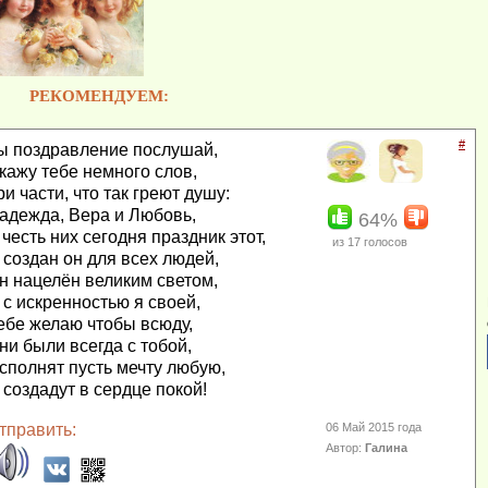
РЕКОМЕНДУЕМ:
#
ы поздравление послушай,
кажу тебе немного слов,
ри части, что так греют душу:
адежда, Вера и Любовь,
64%
 честь них сегодня праздник этот,
из
17
голосов
 создан он для всех людей,
н нацелён великим светом,
 с искренностью я своей,
ебе желаю чтобы всюду,
ни были всегда с тобой,
сполнят пусть мечту любую,
 создадут в сердце покой!
тправить:
06 Май 2015 года
Автор:
Галина