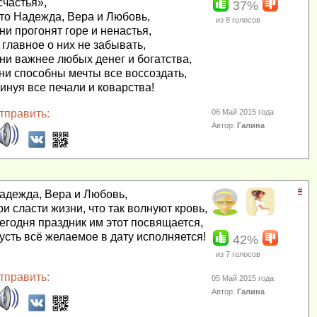
счастья»,
37%
то Надежда, Вера и Любовь,
из
8
голосов
ни прогонят горе и ненастья,
 главное о них не забывать,
ни важнее любых денег и богатства,
ни способны мечты все воссоздать,
инуя все печали и коварства!
тправить:
06 Май 2015 года
Автор:
Галина
#
адежда, Вера и Любовь,
ри сласти жизни, что так волнуют кровь,
егодня праздник им этот посвящается,
усть всё желаемое в дату исполняется!
42%
из
7
голосов
тправить:
05 Май 2015 года
Автор:
Галина