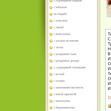
с годовщиной свадьбы
с юбилеем
на свадьбу
с отпуском
с зимой
Т
с выпускным
С
с уходом на пенсию
Т
с летом
Н
В
с рождением сына
И
с рождением дочери
О
с годовщиной отношений
И
Т
с весной
О
с осенью
И
с окончанием института
И
с новой зарплатой
О
с новосельем
с беременностью