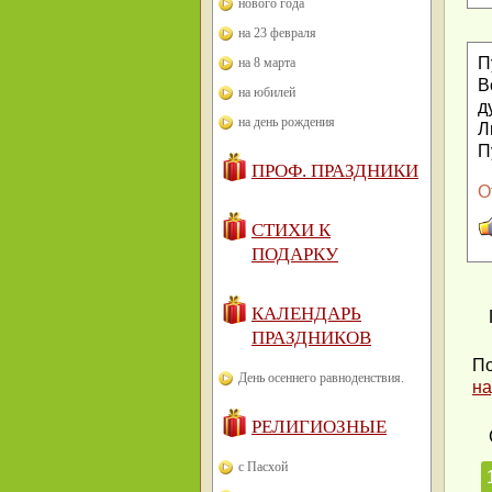
нового года
на 23 февраля
П
на 8 марта
В
на юбилей
д
на день рождения
Л
П
ПРОФ. ПРАЗДНИКИ
О
СТИХИ К
ПОДАРКУ
КАЛЕНДАРЬ
ПРАЗДНИКОВ
По
День осеннего равноденствия.
на
РЕЛИГИОЗНЫЕ
с Пасхой