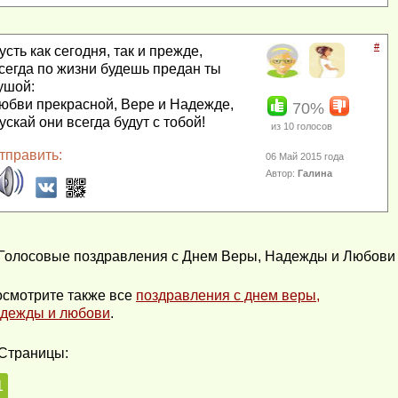
#
усть как сегодня, так и прежде,
сегда по жизни будешь предан ты
ушой:
юбви прекрасной, Вере и Надежде,
70%
ускай они всегда будут с тобой!
из
10
голосов
тправить:
06 Май 2015 года
Автор:
Галина
Голосовые поздравления с Днем Веры, Надежды и Любови 
смотрите также все
поздравления с днем веры,
дежды и любови
.
Страницы:
1