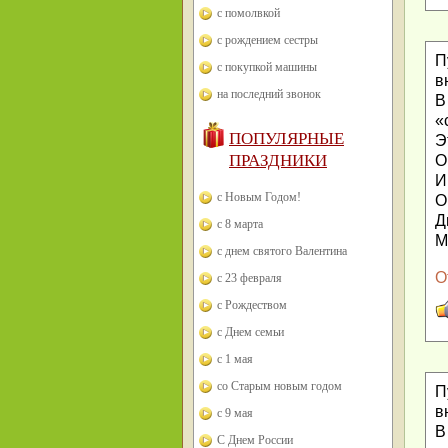
с помолвкой
с рождением сестры
П
с покупкой машины
в
на последний звонок
В
«
ПОПУЛЯРНЫЕ
Э
ПРАЗДНИКИ
О
И
с Новым Годом!
О
Д
с 8 марта
М
с днем святого Валентина
О
с 23 февраля
с Рождеством
с Днем семьи
с 1 мая
со Старым новым годом
П
в
с 9 мая
В
С Днем России