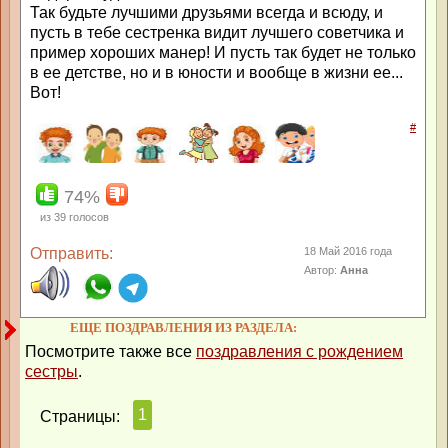
Так будьте лучшими друзьями всегда и всюду, и
пусть в тебе сестренка видит лучшего советчика и
пример хороших манер! И пусть так будет не только
в ее детстве, но и в юности и вообще в жизни ее...
Вот!
#
74%
из
39
голосов
Отправить:
18 Май 2016 года
Автор:
Анна
ЕЩЕ ПОЗДРАВЛЕНИЯ ИЗ РАЗДЕЛА:
Посмотрите также все
поздравления с рождением
сестры
.
1
Страницы: