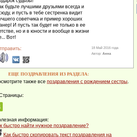
одарок судьбы!
ак будьте лучшими друзьями всегда и
сюду, и пусть в тебе сестренка видит
учшего советчика и пример хороших
анер! И пусть так будет не только в ее
етстве, но и в юности и вообще в жизни
... Вот!
тправить:
18 Май 2016 года
Автор:
Анна
ЕЩЕ ПОЗДРАВЛЕНИЯ ИЗ РАЗДЕЛА:
смотрите также все
поздравления с рождением сестры
.
Страницы:
1
лезная информация:
к быстро найти нужное поздравление?
Как быстро скопировать текст поздравления на