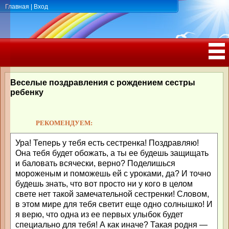
Главная
|
Вход
ПОЗДРАВЛЕНИЯ, ТОСТЫ С ДНЁМ
РОЖДЕНИЯ, ЮБИЛЕЕМ
Веселые поздравления с рождением сестры
ребенку
РЕКОМЕНДУЕМ:
Ура! Теперь у тебя есть сестренка! Поздравляю!
Она тебя будет обожать, а ты ее будешь защищать
и баловать всячески, верно? Поделишься
мороженым и поможешь ей с уроками, да? И точно
будешь знать, что вот просто ни у кого в целом
свете нет такой замечательной сестренки! Словом,
в этом мире для тебя светит еще одно солнышко! И
я верю, что одна из ее первых улыбок будет
специально для тебя! А как иначе? Такая родня —