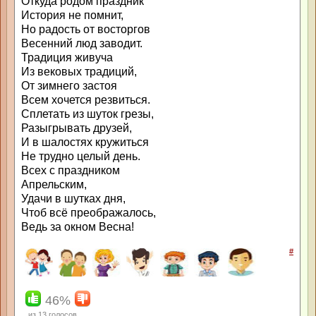
Откуда родом праздник
История не помнит,
Но радость от восторгов
Весенний люд заводит.
Традиция живуча
Из вековых традиций,
От зимнего застоя
Всем хочется резвиться.
Сплетать из шуток грезы,
Разыгрывать друзей,
И в шалостях кружиться
Не трудно целый день.
Всех с праздником
Апрельским,
Удачи в шутках дня,
Чтоб всё преображалось,
Ведь за окном Весна!
#
46%
из
13
голосов