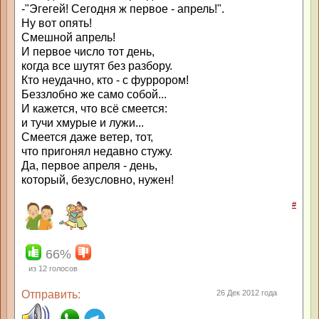
-"Эгегей! Сегодня ж первое - апрель!".
Ну вот опять!
Смешной апрель!
И первое число тот день,
когда все шутят без разбору.
Кто неудачно, кто - с фуррором!
Беззлобно же само собой...
И кажется, что всё смеется:
и тучи хмурые и лужи...
Смеется даже ветер, тот,
что пригонял недавно стужу.
Да, первое апреля - день,
который, безусловно, нужен!
#
66%
из
12
голосов
Отправить:
26 Дек 2012 года