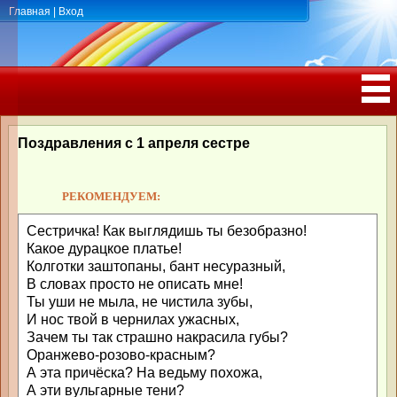
Главная
|
Вход
ПОЗДРАВЛЕНИЯ, ТОСТЫ С ДНЁМ
РОЖДЕНИЯ, ЮБИЛЕЕМ
Поздравления с 1 апреля сестре
РЕКОМЕНДУЕМ:
Сестричка! Как выглядишь ты безобразно!
Какое дурацкое платье!
Колготки заштопаны, бант несуразный,
В словах просто не описать мне!
Ты уши не мыла, не чистила зубы,
И нос твой в чернилах ужасных,
Зачем ты так страшно накрасила губы?
Оранжево-розово-красным?
А эта причёска? На ведьму похожа,
А эти вульгарные тени?