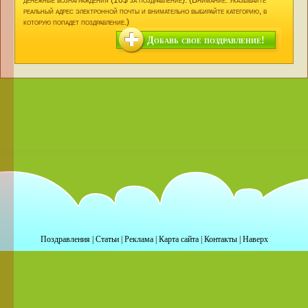
денежные вознаграждения (10$ за поздравление). (Внимание: указывайте
реальный адрес электронной почты и внимательно выбирайте категорию, в
которую попадет поздравление.)
Добавь свое поздравление!
Поздравления
|
Статьи
|
Реклама
|
Карта сайта
|
Контакты
|
Наверх