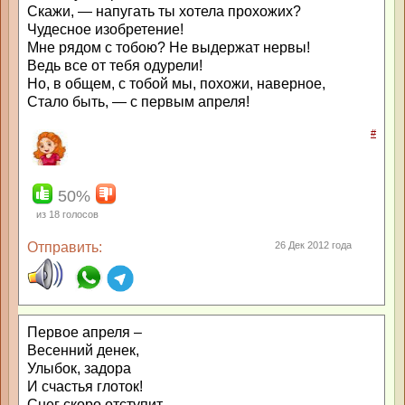
Скажи, — напугать ты хотела прохожих?
Чудесное изобретение!
Мне рядом с тобою? Не выдержат нервы!
Ведь все от тебя одурели!
Но, в общем, с тобой мы, похожи, наверное,
Стало быть, — с первым апреля!
#
50%
из
18
голосов
Отправить:
26 Дек 2012 года
Первое апреля –
Весенний денек,
Улыбок, задора
И счастья глоток!
Снег скоро отступит