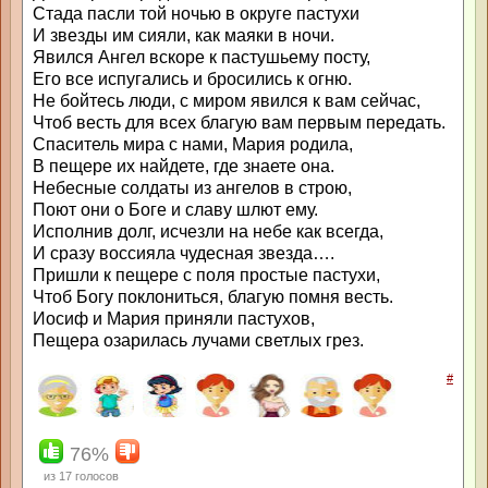
Стада пасли той ночью в округе пастухи
И звезды им сияли, как маяки в ночи.
Явился Ангел вскоре к пастушьему посту,
Его все испугались и бросились к огню.
Не бойтесь люди, с миром явился к вам сейчас,
Чтоб весть для всех благую вам первым передать.
Спаситель мира с нами, Мария родила,
В пещере их найдете, где знаете она.
Небесные солдаты из ангелов в строю,
Поют они о Боге и славу шлют ему.
Исполнив долг, исчезли на небе как всегда,
И сразу воссияла чудесная звезда….
Пришли к пещере с поля простые пастухи,
Чтоб Богу поклониться, благую помня весть.
Иосиф и Мария приняли пастухов,
Пещера озарилась лучами светлых грез.
#
76%
из
17
голосов