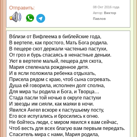
Отправить:
08 Окт 2016 года
Автор:
Виктор
Павлов
Вблизи от Вифлеема в библейские года,
В вертепе, как простого, Мать Бога родила.
В пещере скот держали частенько пастухи,
От гроз и бурь спасаясь в ненастные деньки.
Уют в вертепе малый, пещера для скота,
Мария спеленала рожденное дитя.
И в ясли положила ребенка отдыхать,
Присела рядом с краю, чтоб сына согревать.
Душа ей говорила, исполнен долг сполна,
Для мира ты родила и Бога, и Творца…
Стада пасли той ночью в округе пастухи
И звезды им сияли, как маяки в ночи.
Явился Ангел вскоре к пастушьему посту,
Его все испугались и бросились к огню.
Не бойтесь люди, с миром явился к вам сейчас,
Чтоб весть для всех благую вам первым передать.
Спаситель мира с нами, Мария родила,