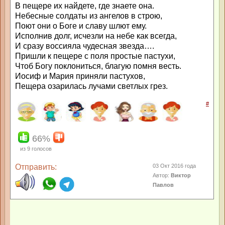
В пещере их найдете, где знаете она.
Небесные солдаты из ангелов в строю,
Поют они о Боге и славу шлют ему.
Исполнив долг, исчезли на небе как всегда,
И сразу воссияла чудесная звезда….
Пришли к пещере с поля простые пастухи,
Чтоб Богу поклониться, благую помня весть.
Иосиф и Мария приняли пастухов,
Пещера озарилась лучами светлых грез.
#
66%
из
9
голосов
Отправить:
03 Окт 2016 года
Автор:
Виктор
Павлов