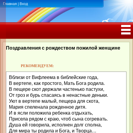
Главная
|
Вход
ПОЗДРАВЛЕНИЯ, ТОСТЫ С ДНЁМ
РОЖДЕНИЯ, ЮБИЛЕЕМ
Поздравления с рождеством пожилой женщине
РЕКОМЕНДУЕМ:
Вблизи от Вифлеема в библейские года,
В вертепе, как простого, Мать Бога родила.
В пещере скот держали частенько пастухи,
От гроз и бурь спасаясь в ненастные деньки.
Уют в вертепе малый, пещера для скота,
Мария спеленала рожденное дитя.
И в ясли положила ребенка отдыхать,
Присела рядом с краю, чтоб сына согревать.
Душа ей говорила, исполнен долг сполна,
Для мира ты родила и Бога, и Творца…