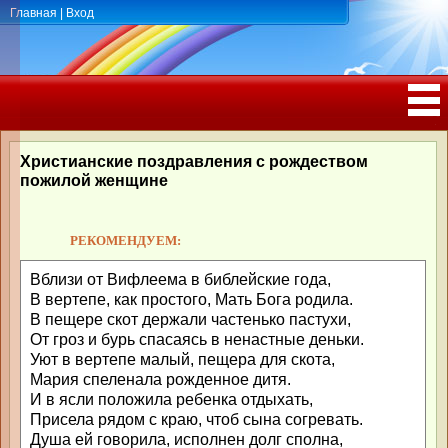
Главная
|
Вход
ПОЗДРАВЛЕНИЯ, ТОСТЫ С ДНЁМ
РОЖДЕНИЯ, ЮБИЛЕЕМ
Христианские поздравления с рождеством
пожилой женщине
РЕКОМЕНДУЕМ:
Вблизи от Вифлеема в библейские года,
В вертепе, как простого, Мать Бога родила.
В пещере скот держали частенько пастухи,
От гроз и бурь спасаясь в ненастные деньки.
Уют в вертепе малый, пещера для скота,
Мария спеленала рожденное дитя.
И в ясли положила ребенка отдыхать,
Присела рядом с краю, чтоб сына согревать.
Душа ей говорила, исполнен долг сполна,