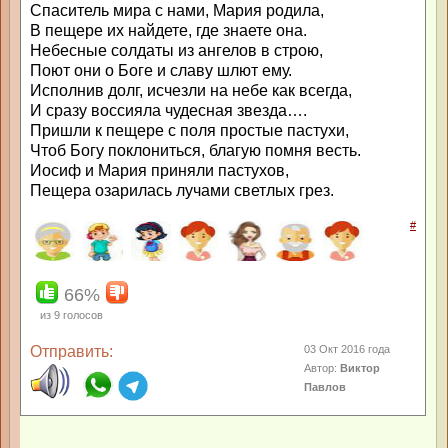
Спаситель мира с нами, Мария родила,
В пещере их найдете, где знаете она.
Небесные солдаты из ангелов в строю,
Поют они о Боге и славу шлют ему.
Исполнив долг, исчезли на небе как всегда,
И сразу воссияла чудесная звезда….
Пришли к пещере с поля простые пастухи,
Чтоб Богу поклониться, благую помня весть.
Иосиф и Мария приняли пастухов,
Пещера озарилась лучами светлых грез.
#
66%
из
9
голосов
Отправить:
03 Окт 2016 года
Автор:
Виктор
Павлов