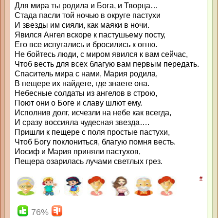
Для мира ты родила и Бога, и Творца…
Стада пасли той ночью в округе пастухи
И звезды им сияли, как маяки в ночи.
Явился Ангел вскоре к пастушьему посту,
Его все испугались и бросились к огню.
Не бойтесь люди, с миром явился к вам сейчас,
Чтоб весть для всех благую вам первым передать.
Спаситель мира с нами, Мария родила,
В пещере их найдете, где знаете она.
Небесные солдаты из ангелов в строю,
Поют они о Боге и славу шлют ему.
Исполнив долг, исчезли на небе как всегда,
И сразу воссияла чудесная звезда….
Пришли к пещере с поля простые пастухи,
Чтоб Богу поклониться, благую помня весть.
Иосиф и Мария приняли пастухов,
Пещера озарилась лучами светлых грез.
#
76%