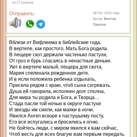
из
17
голосов
Отправить:
08 Окт 2016 года
Автор:
Виктор
Павлов
Вблизи от Вифлеема в библейские года,
В вертепе, как простого, Мать Бога родила.
В пещере скот держали частенько пастухи,
От гроз и бурь спасаясь в ненастные деньки.
Уют в вертепе малый, пещера для скота,
Мария спеленала рожденное дитя.
И в ясли положила ребенка отдыхать,
Присела рядом с краю, чтоб сына согревать.
Душа ей говорила, исполнен долг сполна,
Для мира ты родила и Бога, и Творца…
Стада пасли той ночью в округе пастухи
И звезды им сияли, как маяки в ночи.
Явился Ангел вскоре к пастушьему посту,
Его все испугались и бросились к огню.
Не бойтесь люди, с миром явился к вам сейчас,
Чтоб весть для всех благую вам первым передать.