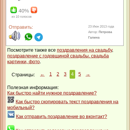
40%
из
10
голосов
Отправить:
23 Июн 2013 года
Автор:
Петрова
Галина
Посмотрите также все
поздравления на свадьбу
,
поздравление с годовщиной свадьбы. свадьба
картинки, фото
.
←
1
2
3
4
5
→
Страницы:
Полезная информация:
Как быстро найти нужное поздравление?
Как быстро скопировать текст поздравления на
мобильный?
Как отправить поздравление во вконтакт?