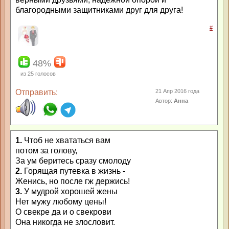
благородными защитниками друг для друга!
#
48%
из
25
голосов
Отправить:
21 Апр 2016 года
Автор:
Анна
1.
Чтоб не хвататься вам
потом за голову,
За ум беритесь сразу смолоду
2.
Горящая путевка в жизнь -
Женись, но после гж держись!
3.
У мудрой хорошей жены
Нет мужу любому цены!
О свекре да и о свекрови
Она никогда не злословит.