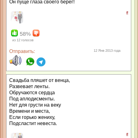
Он пуще глаза своего берег!
#
58%
из
12
голосов
Отправить:
12 Янв 2013 года
Свадьба пляшет от венца,
Развевает ленты.
Обручаются сердца
Под аплодисменты.
Нет для грусти на веку
Времени и места,
Если горько жениху,
Подсластит невеста.
#