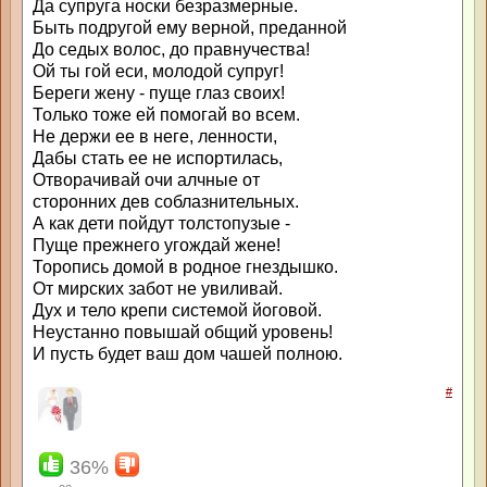
Да супруга носки безразмерные.
Быть подругой ему верной, преданной
До седых волос, до правнучества!
Ой ты гой еси, молодой супруг!
Береги жену - пуще глаз своих!
Только тоже ей помогай во всем.
Не держи ее в неге, ленности,
Дабы стать ее не испортилась,
Отворачивай очи алчные от
сторонних дев соблазнительных.
А как дети пойдут толстопузые -
Пуще прежнего угождай жене!
Торопись домой в родное гнездышко.
От мирских забот не увиливай.
Дух и тело крепи системой йоговой.
Неустанно повышай общий уровень!
И пусть будет ваш дом чашей полною.
#
36%