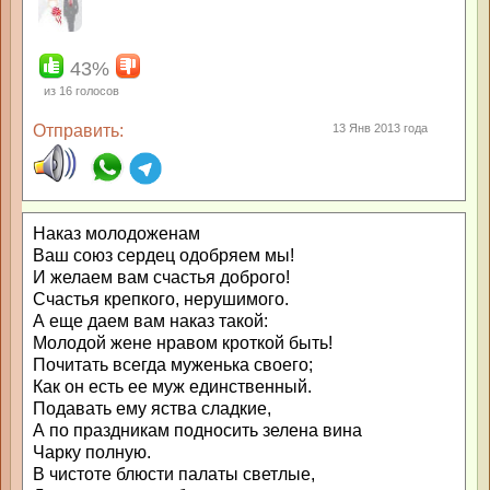
43%
из
16
голосов
Отправить:
13 Янв 2013 года
Наказ молодоженам
Ваш союз сердец одобряем мы!
И желаем вам счастья доброго!
Счастья крепкого, нерушимого.
А еще даем вам наказ такой:
Молодой жене нравом кроткой быть!
Почитать всегда муженька своего;
Как он есть ее муж единственный.
Подавать ему яства сладкие,
А по праздникам подносить зелена вина
Чарку полную.
В чистоте блюсти палаты светлые,