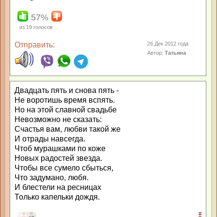
57%
из
19
голосов
Отправить:
26 Дек 2012 года
Автор:
Татьяна
Двадцать пять и снова пять -
Не воротишь время вспять.
Но на этой славной свадьбе
Невозможно не сказать:
Счастья вам, любви такой же
И отрады навсегда.
Чтоб мурашками по коже
Новых радостей звезда.
Чтобы все сумело сбыться,
Что задумано, любя.
И блестели на ресницах
Только капельки дождя.
#