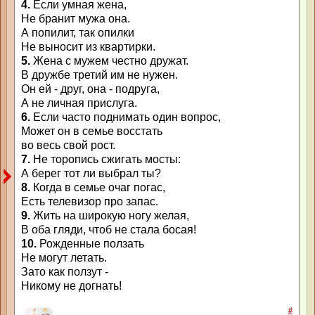
4.
Если умная жена,
Не бранит мужа она.
А попилит, так опилки
Не выносит из квартирки.
5.
Жена с мужем честно дружат.
В дружбе третий им не нужен.
Он ей - друг, она - подруга,
А не личная прислуга.
6.
Если часто поднимать один вопрос,
Может он в семье восстать
во весь свой рост.
7.
Не торопись сжигать мосты:
А берег тот ли выбрал ты?
8.
Когда в семье очаг погас,
Есть телевизор про запас.
9.
Жить на широкую ногу желая,
В оба гляди, чтоб не стала босая!
10.
Рожденные ползать
Не могут летать.
Зато как ползут -
Никому не догнать!
#