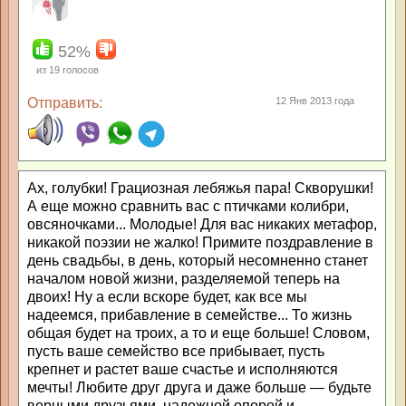
52%
из
19
голосов
Отправить:
12 Янв 2013 года
Ах, голубки! Грациозная лебяжья пара! Скворушки!
А еще можно сравнить вас с птичками колибри,
овсяночками... Молодые! Для вас никаких метафор,
никакой поэзии не жалко! Примите поздравление в
день свадьбы, в день, который несомненно станет
началом новой жизни, разделяемой теперь на
двоих! Ну а если вскоре будет, как все мы
надеемся, прибавление в семействе... То жизнь
общая будет на троих, а то и еще больше! Словом,
пусть ваше семейство все прибывает, пусть
крепнет и растет ваше счастье и исполняются
мечты! Любите друг друга и даже больше — будьте
верными друзьями, надежной опорой и