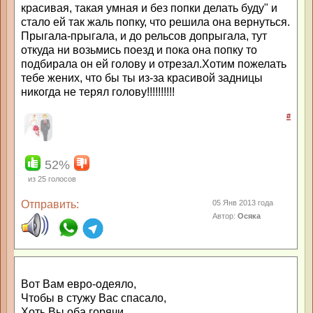
красивая, такая умная и без попки делать буду" и
стало ей так жаль попку, что решила она вернуться.
Прыгала-прыгала, и до рельсов допрыгала, тут
откуда ни возьмись поезд и пока она попку то
подбирала он ей голову и отрезал.Хотим пожелать
тебе жених, что бы ты из-за красивой задницы
никогда не терял голову!!!!!!!!!!
#
52%
из
25
голосов
Отправить:
05 Янв 2013 года
Автор:
Осяка
Вот Вам евро-одеяло,
Чтобы в стужу Вас спасало,
Хоть Вы оба горячи,