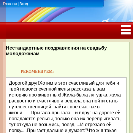
Главная
|
Вход
ПОЗДРАВЛЕНИЯ, ТОСТЫ С ДНЁМ
РОЖДЕНИЯ, ЮБИЛЕЕМ
Нестандартные поздравления на свадьбу
молодоженам
РЕКОМЕНДУЕМ:
Дорогой друг!Хотим в этот счастливый для тебя и
твой новоиспеченной жены рассказать вам
историю про животных! Жила-была лягушка, жила
расдостно и счастливо и решила она пойти стать
путешественницей, найти свое счастье в
жизни.......Прыгала-прыгала....и вдруг на дороге ей
попадаются рельсы, только она их перепрыгивать,
тут откуда не возьмись, поезд.....И отрезало ей
попку.....Прыгает дальше и думает:"Что ж я такая