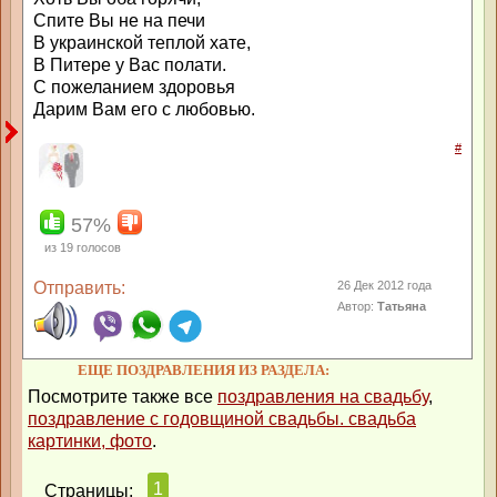
Спите Вы не на печи
В украинской теплой хате,
В Питере у Вас полати.
С пожеланием здоровья
Дарим Вам его с любовью.
#
57%
из
19
голосов
Отправить:
26 Дек 2012 года
Автор:
Татьяна
ЕЩЕ ПОЗДРАВЛЕНИЯ ИЗ РАЗДЕЛА:
Посмотрите также все
поздравления на свадьбу
,
поздравление с годовщиной свадьбы. свадьба
картинки, фото
.
1
Страницы: