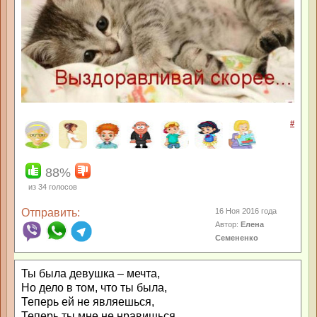
#
88%
из
34
голосов
Отправить:
16 Ноя 2016 года
Автор:
Елена
Семененко
Ты была девушка – мечта,
Но дело в том, что ты была,
Теперь ей не являешься,
Теперь ты мне не нравишься,