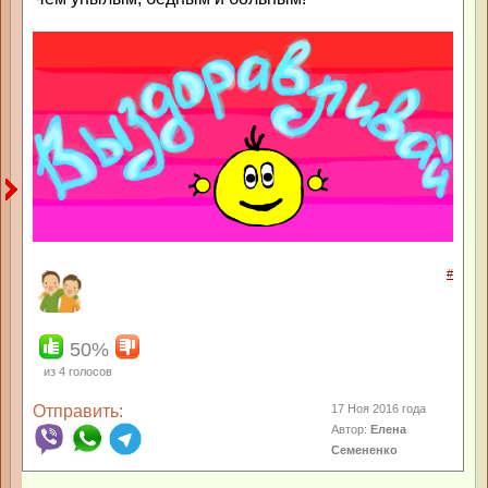
#
50%
из
4
голосов
Отправить:
17 Ноя 2016 года
Автор:
Елена
Семененко