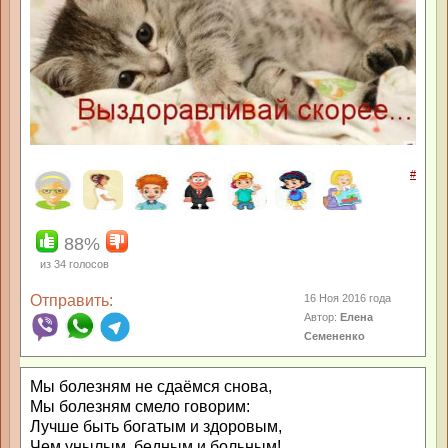
#
88%
из
34
голосов
Отправить:
16 Ноя 2016 года
Автор:
Елена
Семененко
Мы болезням не сдаёмся снова,
Мы болезням смело говорим:
Лучше быть богатым и здоровым,
Чем унылым, бедным и больным!