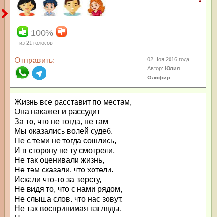
100%
из
21
голосов
Отправить:
02 Ноя 2016 года
Автор:
Юлия
Олифир
Жизнь все расставит по местам,
Она накажет и рассудит
За то, что не тогда, не там
Мы оказались волей судеб.
Не с теми не тогда сошлись,
И в сторону не ту смотрели,
Не так оценивали жизнь,
Не тем сказали, что хотели.
Искали что-то за версту,
Не видя то, что с нами рядом,
Не слыша слов, что нас зовут,
Не так воспринимая взгляды.