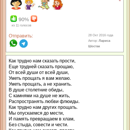
90%
из
11
голосов
Отправить:
28 Окт 2016 года
Автор:
Лариса
Шостак
Как трудно нам сказать прости,
Еще трудней сказать прощаю,
От всей души от всей души,
Уметь прощать я вам желаю.
Уметь прощать, а не хранить.
В душе столетние обиды,
С камнями на душе не жить,
Распространять любви флюиды.
Как трудно нам других прощать.
Мы опускаемся до мести,
И память превращаем в хлам,
Без стыда, совести и чести.