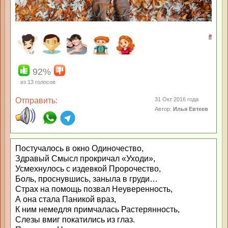
#
92%
из
13
голосов
Отправить:
31 Окт 2016 года
Автор:
Илья Евтеев
Постучалось в окно Одиночество,
Здравый Смысл прокричал «Уходи»,
Усмехнулось с издевкой Пророчество,
Боль, проснувшись, заныла в груди…
Страх на помощь позвал Неуверенность,
А она стала Паникой враз,
К ним немедля примчалась Растерянность,
Слезы вмиг покатились из глаз.