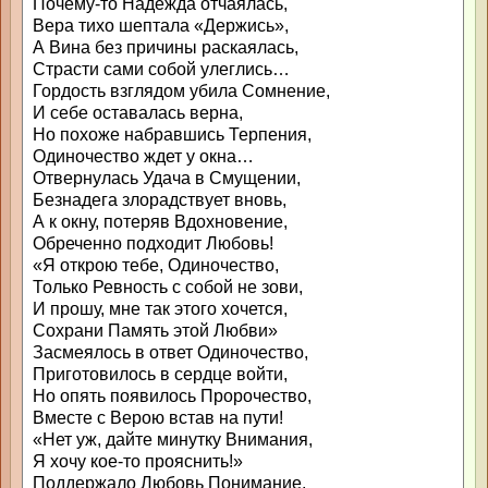
Почему-то Надежда отчаялась,
Вера тихо шептала «Держись»,
А Вина без причины раскаялась,
Страсти сами собой улеглись…
Гордость взглядом убила Сомнение,
И себе оставалась верна,
Но похоже набравшись Терпения,
Одиночество ждет у окна…
Отвернулась Удача в Смущении,
Безнадега злорадствует вновь,
А к окну, потеряв Вдохновение,
Обреченно подходит Любовь!
«Я открою тебе, Одиночество,
Только Ревность с собой не зови,
И прошу, мне так этого хочется,
Сохрани Память этой Любви»
Засмеялось в ответ Одиночество,
Приготовилось в сердце войти,
Но опять появилось Пророчество,
Вместе с Верою встав на пути!
«Нет уж, дайте минутку Внимания,
Я хочу кое-то прояснить!»
Поддержало Любовь Понимание,