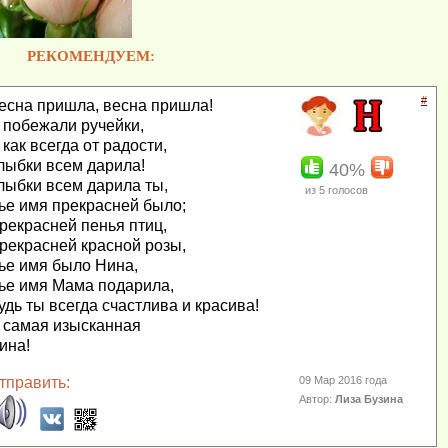
РЕКОМЕНДУЕМ:
#
есна пришла, весна пришла!
 побежали ручейки,
 как всегда от радости,
лыбки всем дарила!
40%
лыбки всем дарила ты,
из
5
голосов
ье имя прекрасней было;
рекрасней пенья птиц,
рекрасней красной розы,
ье имя было Нина,
ье имя Мама подарила,
удь ты всегда счастлива и красива!
 самая изысканная
ина!
тправить:
09 Мар 2016 года
Автор:
Лиза Бузина