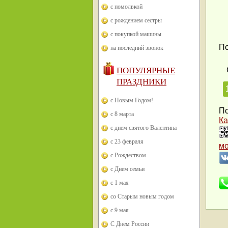
с помолвкой
с рождением сестры
с покупкой машины
По
на последний звонок
ПОПУЛЯРНЫЕ
ПРАЗДНИКИ
с Новым Годом!
По
с 8 марта
Ка
с днем святого Валентина
с 23 февраля
м
с Рождеством
с Днем семьи
с 1 мая
со Старым новым годом
с 9 мая
С Днем России