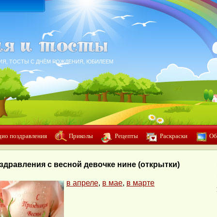
ИЯ, ТОСТЫ С ДНЁМ РОЖДЕНИЯ, ЮБИЛЕЕМ
дио поздравления
Приколы
Рецепты
Раскраски
Об
здравления с весной девочке нине (открытки)
в апреле
,
в мае
,
в марте