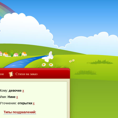
ои
Стихи на заказ
Кому:
девочке
x
Имя:
Нине
x
Уточнение:
открытки
x
Типы поздравлений: