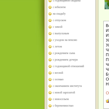
с годовщиной свадьбы
с юбилеем
на свадьбу
с отпуском
В
с зимой
И
с выпускным
И
У
с уходом на пенсию
У
с летом
Ч
с рождением сына
П
П
с рождением дочери
Ч
с годовщиной отношений
Ч
с весной
Б
О
с осенью
Н
с окончанием института
с новой зарплатой
О
с новосельем
с беременностью