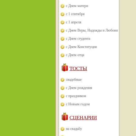
с Днем матери
с 1 сентября
с 1 апреля
с Днем Веры, Надежды и Любови
с Днем студента
с Днем Конституции
с Днем отца
ТОСТЫ
свадебные
с Днем рождения
с праздником
с Новым годом
СЦЕНАРИИ
на свадьбу