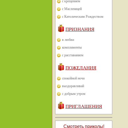
с крещением
с Масленицей
с Католическим Рождеством
ПРИЗНАНИЯ
в любви
комплименты
с расставанием
ПОЖЕЛАНИЯ
спокойной ночи
выздоравливай
с добрым утром
ПРИГЛАШЕНИЯ
Смотреть приколы!