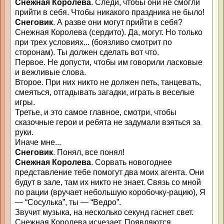
Снежная Королева
. Следи, чтобы они не смогли
прийти в себя. Чтобы никакого праздника не было!
Снеговик
. А разве они могут прийти в себя?
Снежная Королева (сердито). Да, могут. Но только
при трех условиях... (боязливо смотрит по
сторонам). Ты должен сделать вот что.
Первое. Не допусти, чтобы им говорили ласковые
и вежливые слова.
Второе. При них никто не должен петь, танцевать,
смеяться, отгадывать загадки, играть в веселые
игры.
Третье, и это самое главное, смотри, чтобы
сказочные герои и ребята не задумали взяться за
руки.
Иначе мне...
Снеговик
. Понял, все понял!
Снежная Королева
. Сорвать новогоднее
представление тебе помогут два моих агента. Они
будут в зале, там их никто не знает. Связь со мной
по рации (вручает небольшую коробочку-рацию), Я
— “Сосулька”, ты — “Ведро”.
Звучит музыка, на несколько секунд гаснет свет.
Снежная Королева исчезает. Появляются