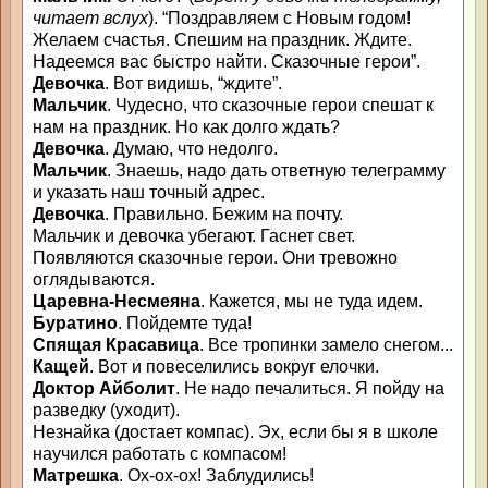
читает вслух
). “Поздравляем с Новым годом!
Желаем счастья. Спешим на праздник. Ждите.
Надеемся вас быстро найти. Сказочные герои”.
Девочка
. Вот видишь, “ждите”.
Мальчик
. Чудесно, что сказочные герои спешат к
нам на праздник. Но как долго ждать?
Девочка
. Думаю, что недолго.
Мальчик
. Знаешь, надо дать ответную телеграмму
и указать наш точный адрес.
Девочка
. Правильно. Бежим на почту.
Мальчик и девочка убегают. Гаснет свет.
Появляются сказочные герои. Они тревожно
оглядываются.
Царевна-Несмеяна
. Кажется, мы не туда идем.
Буратино
. Пойдемте туда!
Спящая Красавица
. Все тропинки замело снегом...
Кащей
. Вот и повеселились вокруг елочки.
Доктор Айболит
. Не надо печалиться. Я пойду на
разведку (уходит).
Незнайка (достает компас). Эх, если бы я в школе
научился работать с компасом!
Матрешка
. Ох-ох-ох! Заблудились!