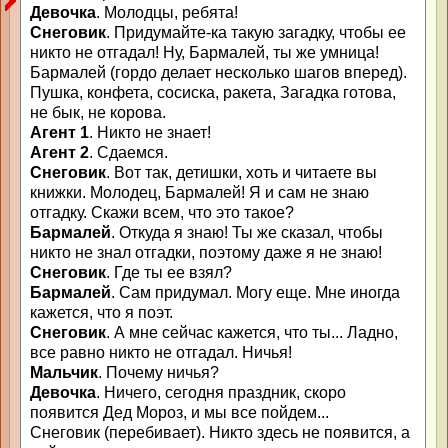
Девочка
. Молодцы, ребята!
Снеговик
. Придумайте-ка такую загадку, чтобы ее
никто не отгадал! Ну, Бармалей, ты же умница!
Бармалей (гордо делает несколько шагов вперед).
Пушка, конфета, сосиска, ракета, Загадка готова,
не бык, не корова.
Агент 1
. Никто не знает!
Агент 2
. Сдаемся.
Снеговик
. Вот так, детишки, хоть и читаете вы
книжки. Молодец, Бармалей! Я и сам не знаю
отгадку. Скажи всем, что это такое?
Бармалей
. Откуда я знаю! Ты же сказал, чтобы
никто не знал отгадки, поэтому даже я не знаю!
Снеговик
. Где ты ее взял?
Бармалей
. Сам придумал. Могу еще. Мне иногда
кажется, что я поэт.
Снеговик
. А мне сейчас кажется, что ты... Ладно,
все равно никто не отгадал. Ничья!
Мальчик
. Почему ничья?
Девочка
. Ничего, сегодня праздник, скоро
появится Дед Мороз, и мы все пойдем...
Снеговик (перебивает). Никто здесь не появится, а