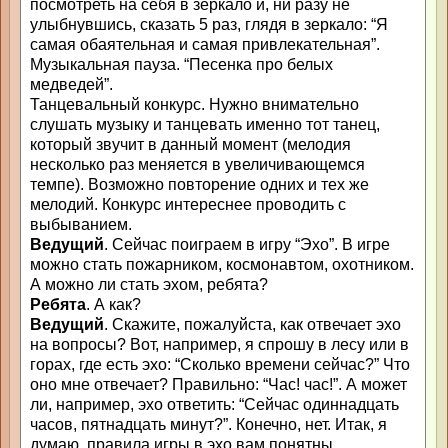
посмотреть на себя в зеркало и, ни разу не
улыбнувшись, сказать 5 раз, глядя в зеркало: “Я
самая обаятельная и самая привлекательная”.
Музыкальная пауза. “Песенка про белых
медведей”.
Танцевальный конкурс. Нужно внимательно
слушать музыку и танцевать именно тот танец,
который звучит в данный момент (мелодия
несколько раз меняется в увеличивающемся
темпе). Возможно повторение одних и тех же
мелодий. Конкурс интереснее проводить с
выбыванием.
Ведущий
. Сейчас поиграем в игру “Эхо”. В игре
можно стать пожарником, космонавтом, охотником.
А можно ли стать эхом, ребята?
Ребята
. А как?
Ведущий
. Скажите, пожалуйста, как отвечает эхо
на вопросы? Вот, например, я спрошу в лесу или в
горах, где есть эхо: “Сколько времени сейчас?” Что
оно мне отвечает? Правильно: “Час! час!”. А может
ли, например, эхо ответить: “Сейчас одиннадцать
часов, пятнадцать минут?”. Конечно, нет. Итак, я
думаю, правила игры в эхо вам понятны.