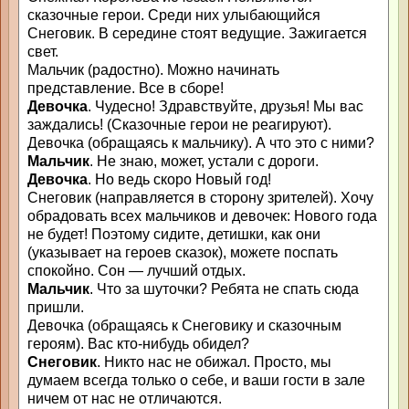
сказочные герои. Среди них улыбающийся
Снеговик. В середине стоят ведущие. Зажигается
свет.
Мальчик (радостно). Можно начинать
представление. Все в сборе!
Девочка
. Чудесно! Здравствуйте, друзья! Мы вас
заждались! (Сказочные герои не реагируют).
Девочка (обращаясь к мальчику). А что это с ними?
Мальчик
. Не знаю, может, устали с дороги.
Девочка
. Но ведь скоро Новый год!
Снеговик (направляется в сторону зрителей). Хочу
обрадовать всех мальчиков и девочек: Нового года
не будет! Поэтому сидите, детишки, как они
(указывает на героев сказок), можете поспать
спокойно. Сон — лучший отдых.
Мальчик
. Что за шуточки? Ребята не спать сюда
пришли.
Девочка (обращаясь к Снеговику и сказочным
героям). Вас кто-нибудь обидел?
Снеговик
. Никто нас не обижал. Просто, мы
думаем всегда только о себе, и ваши гости в зале
ничем от нас не отличаются.