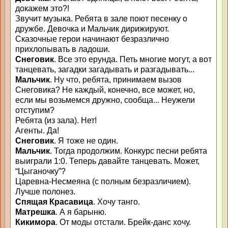
докажем это?!
Звучит музыка. Ребята в зале поют песенку о
дружбе. Девочка и Мальчик дирижируют.
Сказочные герои начинают безразлично
прихлопывать в ладоши.
Снеговик
. Все это ерунда. Петь многие могут, а вот
танцевать, загадки загадывать и разгадывать...
Мальчик
. Ну что, ребята, принимаем вызов
Снеговика? Не каждый, конечно, все может, но,
если мы возьмемся дружно, сообща... Неужели
отступим?
Ребята (из зала). Нет!
Агенты. Да!
Снеговик
. Я тоже не один.
Мальчик
. Тогда продолжим. Конкурс песни ребята
выиграли 1:0. Теперь давайте танцевать. Может,
“Цыганочку”?
Царевна-Несмеяна (с полным безразличием).
Лучше полонез.
Спящая Красавица
. Хочу танго.
Матрешка
. А я барыню.
Кикимора
. От моды отстали. Брейк-данс хочу.