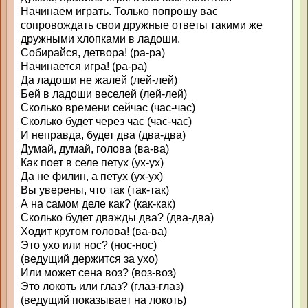
Начинаем играть. Только попрошу вас
сопровождать свои дружные ответы такими же
дружными хлопками в ладоши.
Собирайся, детвора! (ра-ра)
Начинается игра! (ра-ра)
Да ладоши не жалей (лей-лей)
Бей в ладоши веселей (лей-лей)
Сколько времени сейчас (час-час)
Сколько будет через час (час-час)
И неправда, будет два (два-два)
Думай, думай, голова (ва-ва)
Как поет в селе петух (ух-ух)
Да не филин, а петух (ух-ух)
Вы уверены, что так (так-так)
А на самом деле как? (как-как)
Сколько будет дважды два? (два-два)
Ходит кругом голова! (ва-ва)
Это ухо или нос? (нос-нос)
(ведущий держится за ухо)
Или может сена воз? (воз-воз)
Это локоть или глаз? (глаз-глаз)
(ведущий показывает на локоть)