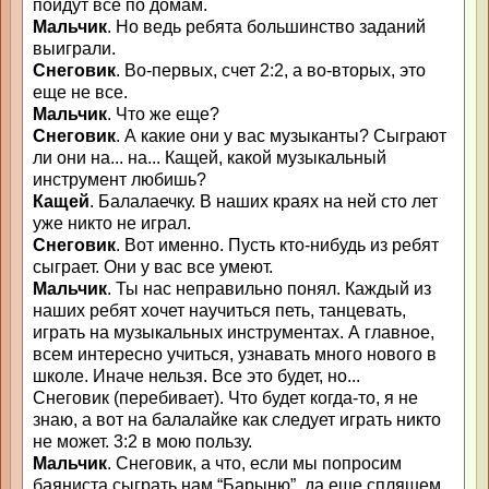
пойдут все по домам.
Мальчик
. Но ведь ребята большинство заданий
выиграли.
Снеговик
. Во-первых, счет 2:2, а во-вторых, это
еще не все.
Мальчик
. Что же еще?
Снеговик
. А какие они у вас музыканты? Сыграют
ли они на... на... Кащей, какой музыкальный
инструмент любишь?
Кащей
. Балалаечку. В наших краях на ней сто лет
уже никто не играл.
Снеговик
. Вот именно. Пусть кто-нибудь из ребят
сыграет. Они у вас все умеют.
Мальчик
. Ты нас неправильно понял. Каждый из
наших ребят хочет научиться петь, танцевать,
играть на музыкальных инструментах. А главное,
всем интересно учиться, узнавать много нового в
школе. Иначе нельзя. Все это будет, но...
Снеговик (перебивает). Что будет когда-то, я не
знаю, а вот на балалайке как следует играть никто
не может. 3:2 в мою пользу.
Мальчик
. Снеговик, а что, если мы попросим
баяниста сыграть нам “Барыню”, да еще спляшем