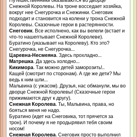
Путешественники оказываются во дворце
Снежной Королевы. На троне восседает хозяйка,
вокруг нее Снегурочка и Снежинки. Снеговик
подходит и становится на колени у трона Снежной
Королевы. Сказочные герои в растерянности.
Снеговик
. Все исполнено, как вы велели (встает и
что-то нашептывает Снежной Королеве).
Буратино (указывает на Королеву). Кто это?
Снегурочка, не Снегурочка...
Царевна-Несмеяна
. Здесь прохладно...
Матрешка
. Да здесь холодно...
Кикимора
. Так можно детей заморозить!..
Кащей (смотрит по сторонам). А где же дети? Мы
ведь к ним шли...
Мальвина (с ужасом). Друзья, нас обманули, мы во
дворце Снежной Королевы! (Сказочные герои
прижимаются друг к другу).
Снежная Королева
. Ты, Мальвина, права, но
бояться меня не надо.
Буратино (идет на Снеговика, тот прячется за
трон). И почему я не продырявил тебя своим
носом!
Снежная Королева
. Снеговик просто выполнил