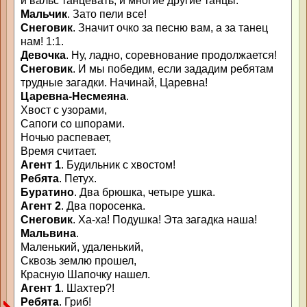
и вальс танцевать, и многие другие танцы.
Мальчик
. Зато пели все!
Снеговик
. Значит очко за песню вам, а за танец
нам! 1:1.
Девочка
. Ну, ладно, соревнование продолжается!
Снеговик
. И мы победим, если зададим ребятам
трудные загадки. Начинай, Царевна!
Царевна-Несмеяна
.
Хвост с узорами,
Сапоги со шпорами.
Ночью распевает,
Время считает.
Агент 1
. Будильник с хвостом!
Ребята
. Петух.
Буратино
. Два брюшка, четыре ушка.
Агент 2
. Два поросенка.
Снеговик
. Ха-ха! Подушка! Эта загадка наша!
Мальвина
.
Маленький, удаленький,
Сквозь землю прошел,
Красную Шапочку нашел.
Агент 1
. Шахтер?!
Ребята
. Гриб!