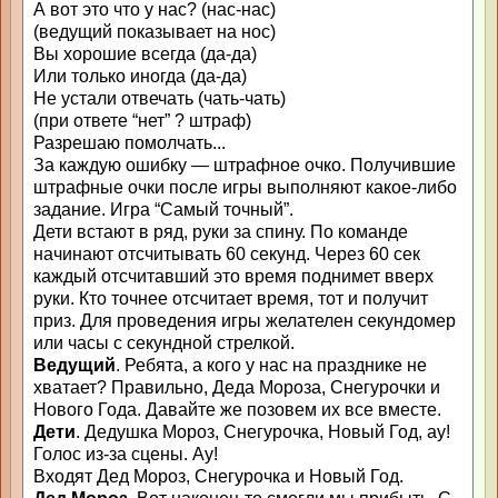
А вот это что у нас? (нас-нас)
(ведущий показывает на нос)
Вы хорошие всегда (да-да)
Или только иногда (да-да)
Не устали отвечать (чать-чать)
(при ответе “нет” ? штраф)
Разрешаю помолчать...
За каждую ошибку — штрафное очко. Получившие
штрафные очки после игры выполняют какое-либо
задание. Игра “Самый точный”.
Дети встают в ряд, руки за спину. По команде
начинают отсчитывать 60 секунд. Через 60 сек
каждый отсчитавший это время поднимет вверх
руки. Кто точнее отсчитает время, тот и получит
приз. Для проведения игры желателен секундомер
или часы с секундной стрелкой.
Ведущий
. Ребята, а кого у нас на празднике не
хватает? Правильно, Деда Мороза, Снегурочки и
Нового Года. Давайте же позовем их все вместе.
Дети
. Дедушка Мороз, Снегурочка, Новый Год, ау!
Голос из-за сцены. Ау!
Входят Дед Мороз, Снегурочка и Новый Год.