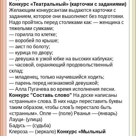
Конкурс «Театральный» (карточки с заданиями)
Желающим конкурсантам выдаются карточки с
заданием, которое они вьшолняют без подготовки.
Надо пройтись перед столиками как: — женщина с
тяжелыми сумками;
— горилла по клетке;
— воробей по крыше;
— аист по болоту;
— курица по двору;
— девушка в узкой юбке на высоких каблуках;
— часовой, охраняющий продовольственный
склад;
— младенец, только научившийся ходить;
— парень перед незнакомой девушкой;
— Алла Пугачева во время исполнения песни.
Конкурс "Составь слово"
На доске написаны
«странные» слова. В них над» переставить буквы
таким образом, чтобы словЪ перестало быть
«странным». Опле — (поле) Рванья —-(январь)
Лауци- (улица)
Бадусь — (судьба)
Клероза — (зеркало)
Конкурс «Мыльный