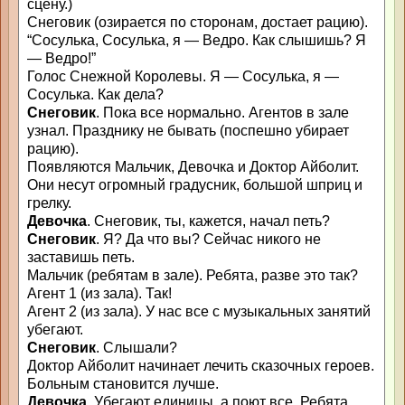
сцену.)
Снеговик (озирается по сторонам, достает рацию).
“Сосулька, Сосулька, я — Ведро. Как слышишь? Я
— Ведро!”
Голос Снежной Королевы. Я — Сосулька, я —
Сосулька. Как дела?
Снеговик
. Пока все нормально. Агентов в зале
узнал. Празднику не бывать (поспешно убирает
рацию).
Появляются Мальчик, Девочка и Доктор Айболит.
Они несут огромный градусник, большой шприц и
грелку.
Девочка
. Снеговик, ты, кажется, начал петь?
Снеговик
. Я? Да что вы? Сейчас никого не
заставишь петь.
Мальчик (ребятам в зале). Ребята, разве это так?
Агент 1 (из зала). Так!
Агент 2 (из зала). У нас все с музыкальных занятий
убегают.
Снеговик
. Слышали?
Доктор Айболит начинает лечить сказочных героев.
Больным становится лучше.
Девочка
. Убегают единицы, а поют все. Ребята,