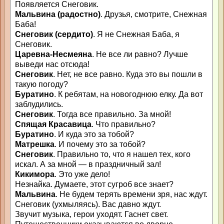
Появляется Снеговик.
Мальвина (радостно)
. Друзья, смотрите, Снежная
Баба!
Снеговик (сердито)
. Я не Снежная Баба, я
Снеговик.
Царевна-Несмеяна
. Не все ли равно? Лучше
выведи нас отсюда!
Снеговик
. Нет, не все равно. Куда это вы пошли в
такую погоду?
Буратино
. К ребятам, на новогоднюю елку. Да вот
заблудились.
Снеговик
. Тогда все правильно. За мной!
Спящая Красавица
. Что правильно?
Буратино
. И куда это за тобой?
Матрешка
. И почему это за тобой?
Снеговик
. Правильно то, что я нашел тех, кого
искал. А за мной — в праздничный зал!
Кикимора
. Это уже дело!
Незнайка. Думаете, этот сугроб все знает?
Мальвина
. Не будем терять времени зря, нас ждут.
Снеговик (ухмыляясь). Вас давно ждут.
Звучит музыка, герои уходят. Гаснет свет.