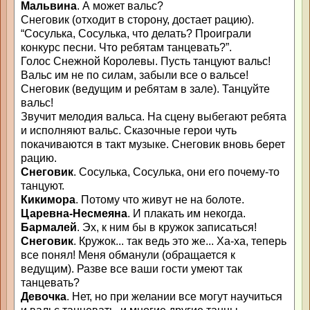
Мальвина
. А может вальс?
Снеговик (отходит в сторону, достает рацию).
“Сосулька, Сосулька, что делать? Проиграли
конкурс песни. Что ребятам танцевать?”.
Голос Снежной Королевы. Пусть танцуют вальс!
Вальс им не по силам, забыли все о вальсе!
Снеговик (ведущим и ребятам в зале). Танцуйте
вальс!
Звучит мелодия вальса. На сцену выбегают ребята
и исполняют вальс. Сказочные герои чуть
покачиваются в такт музыке. Снеговик вновь берет
рацию.
Снеговик
. Сосулька, Сосулька, они его почему-то
танцуют.
Кикимора
. Потому что живут не на болоте.
Царевна-Несмеяна
. И плакать им некогда.
Бармалей
. Эх, к ним бы в кружок записаться!
Снеговик
. Кружок... так ведь это же... Ха-ха, теперь
все понял! Меня обманули (обращается к
ведущим). Разве все ваши гости умеют так
танцевать?
Девочка
. Нет, но при желании все могут научиться