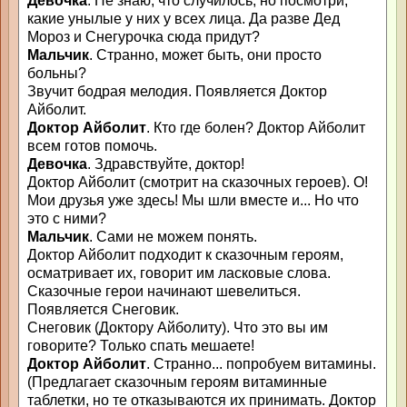
Девочка
. Не знаю, что случилось, но посмотри,
какие унылые у них у всех лица. Да разве Дед
Мороз и Снегурочка сюда придут?
Мальчик
. Странно, может быть, они просто
больны?
Звучит бодрая мелодия. Появляется Доктор
Айболит.
Доктор Айболит
. Кто где болен? Доктор Айболит
всем готов помочь.
Девочка
. Здравствуйте, доктор!
Доктор Айболит (смотрит на сказочных героев). О!
Мои друзья уже здесь! Мы шли вместе и... Но что
это с ними?
Мальчик
. Сами не можем понять.
Доктор Айболит подходит к сказочным героям,
осматривает их, говорит им ласковые слова.
Сказочные герои начинают шевелиться.
Появляется Снеговик.
Снеговик (Доктору Айболиту). Что это вы им
говорите? Только спать мешаете!
Доктор Айболит
. Странно... попробуем витамины.
(Предлагает сказочным героям витаминные
таблетки, но те отказываются их принимать. Доктор