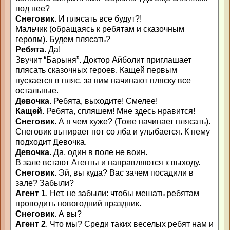
под нее?
Снеговик
. И плясать все будут?!
Мальчик (обращаясь к ребятам и сказочным
героям). Будем плясать?
Ребята
. Да!
Звучит “Барыня”. Доктор Айболит приглашает
плясать сказочных героев. Кащей первым
пускается в пляс, за ним начинают пляску все
остальные.
Девочка
. Ребята, выходите! Смелее!
Кащей
. Ребята, спляшем! Мне здесь нравится!
Снеговик
. А я чем хуже? (Тоже начинает плясать).
Снеговик вытирает пот со лба и улыбается. К нему
подходит Девочка.
Девочка
. Да, один в поле не воин.
В зале встают Агенты и направляются к выходу.
Снеговик
. Эй, вы куда? Вас зачем посадили в
зале? Забыли?
Агент 1
. Нет, не забыли: чтобы мешать ребятам
проводить новогодний праздник.
Снеговик
. А вы?
Агент 2
. Что мы? Среди таких веселых ребят нам и