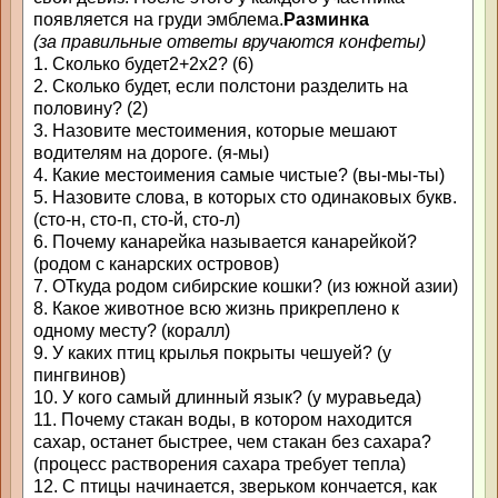
появляется на груди эмблема.
Разминка
(за правильные ответы вручаются конфеты)
1. Сколько будет2+2х2? (6)
2. Сколько будет, если полстони разделить на
половину? (2)
3. Назовите местоимения, которые мешают
водителям на дороге. (я-мы)
4. Какие местоимения самые чистые? (вы-мы-ты)
5. Назовите слова, в которых сто одинаковых букв.
(сто-н, сто-п, сто-й, сто-л)
6. Почему канарейка называется канарейкой?
(родом с канарских островов)
7. ОТкуда родом сибирские кошки? (из южной азии)
8. Какое животное всю жизнь прикреплено к
одному месту? (коралл)
9. У каких птиц крылья покрыты чешуей? (у
пингвинов)
10. У кого самый длинный язык? (у муравьеда)
11. Почему стакан воды, в котором находится
сахар, останет быстрее, чем стакан без сахара?
(процесс растворения сахара требует тепла)
12. С птицы начинается, зверьком кончается, как