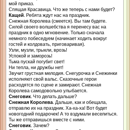
мой приказ.
Спящая Красавица. Что же теперь с нами будет?
Кащей
. Ребята ждут нас на праздник.
Снежная Королева (смеется). Вы там будете.
Силой своего волшебства я перенесу вас на
праздник в одно мгновение. Только сначала
немного побеседуем (начинает ходить вокруг
гостей и колдовать, приговаривая).
Узли, музли, трыкли, врозь!
Успокой и заморозь!
Тьма пускай погубит свет!
Ни тепла, ни дружбы нет!
Звучит грустная мелодия. Снегурочка и Снежинки
исполняют свой вальс. Сказочные герои
расходятся по сцене и замирают. Снежная
Королева самодовольно улыбается.
Снеговик
. Что делать дальше?
Снежная Королева
. Дальше, как и обещала,
отправлю их на праздник. Ха-ха-ха! Вот будет
новогодний подарочек! А то вздумали веселиться.
Ты же отправишься вместе с ними.
Снеговик
. Зачем?