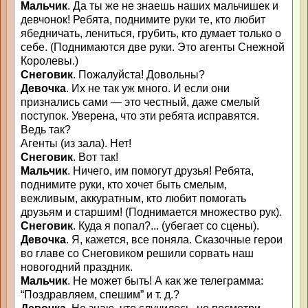
Мальчик
. Да ты же не знаешь наших мальчишек и
девчонок! Ребята, поднимите руки те, кто любит
ябедничать, лениться, грубить, кто думает только о
себе. (Поднимаются две руки. Это агенты Снежной
Королевы.)
Снеговик
. Пожалуйста! Довольны?
Девочка
. Их не так уж много. И если они
признались сами — это честный, даже смелый
поступок. Уверена, что эти ребята исправятся.
Ведь так?
Агенты (из зала). Нет!
Снеговик
. Вот так!
Мальчик
. Ничего, им помогут друзья! Ребята,
поднимите руки, кто хочет быть смелым,
вежливым, аккуратным, кто любит помогать
друзьям и старшим! (Поднимается множество рук).
Снеговик
. Куда я попал?... (убегает со сцены).
Девочка
. Я, кажется, все поняла. Сказочные герои
во главе со Снеговиком решили сорвать наш
новогодний праздник.
Мальчик
. Не может быть! А как же телеграмма:
“Поздравляем, спешим” и т. д.?