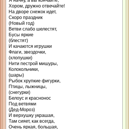
Я начну, а вы кончайте,
Хором, дружно отвечайте!
На дворе снежок идет,
Скоро праздник
(Новый год)
Ветви слабо шелестят,
Бусы яркие
(блестят)
И качаются игрушки
Флаги, звездочки,
(хлопушки)
Нити пестрой мишуры,
Колокольчики,
(шары)
Рыбок хрупкие фигурки,
Птицы, лыжницы,
(снегурки)
Белоус и краснонос
Под ветвями
(Дед-Мороз)
И верхушку украшая,
Там сияет, как всегда,
Очень яркая, большая,