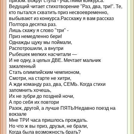
призом. Вокруг стула - участники конкурса.
Ведущий читает стихотворение "Раз, два, три!". Те,
кто пытался схватить приз несвоевременно,
выбывают из конкурса.Расскажу я вам рассказ
Полтора десятка раз.
Лишь скажу я слово "три" -
Приз немедленно бери!
Однажды щуку мы поймали,
Распотрошили, а внутри
Рыбешек мелких насчитали —
И не одну, а целых ДВЕ. Мечтает мальчик
закаленный
Стать олимпийским чемпионом,
Смотри, на старте не хитри,
А жди команду раз, два, СЕМЬ. Когда стихи
запомнить хочешь,
Их не зубри до поздней ночи,
А про себя их повтори
Разок, другой, а лучше ПЯТЬ!Недавно поезд на
вокзале
Мне ТРИ часа пришлось прождать.
Но что ж вы приз, друзья, не брали,
Когда была возможность брать?