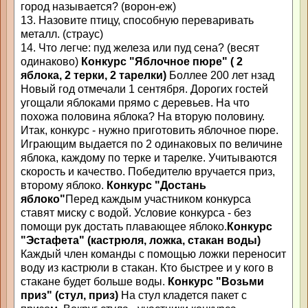
город называется? (ворон-еж)
13. Назовите птицу, способную переваривать
металл. (страус)
14. Что легче: пуд железа или пуд сена? (весят
одинаково)
Конкурс "Яблочное пюре" ( 2
яблока, 2 терки, 2 тарелки)
Боллее 200 лет нзад
Новый год отмечали 1 сентября. Дорогих гостей
угощали яблоками прямо с деревьев. На что
похожа половина яблока? На вторую половину.
Итак, конкурс - нужно приготовить яблочное пюре.
Играющим выдается по 2 одинаковых по величине
яблока, каждому по терке и тарелке. Учитываются
скорость и качество. Победителю вручается приз,
второму яблоко.
Конкурс "Достань
яблоко"
Перед каждым участником конкурса
ставят миску с водой. Условие конкурса - без
помощи рук достать плавающее яблоко.
Конкурс
"Эстафета" (кастрюля, ложка, стакан воды)
Каждый член команды с помощью ложки переносит
воду из кастрюли в стакан. Кто быстрее и у кого в
стакане будет больше воды.
Конкурс "Возьми
приз" (стул, приз)
На стул кладется пакет с