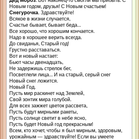
Дед Мороз
. Вот наконец-то смогли мы прибыть. С
Новым годом, друзья! С Новым счастьем!
Снегурочка
. Здравствуйте!
Всякое в жизни случается,
Счастье бывает, бывает беда...
Все хорошо, что хорошим кончается.
Надо в хорошее верить всегда.
До свиданья, Старый год!
Грустно расставаться.
Вот и новый настает:
Бьют часы двенадцать,
Не задержишь стрелок бег,
Посветлели лица... И на старый, серый снег
Новый снег ложится.
Новый Год.
Пусть мир раскинет над Землей,
Свой зонтик мира голубой.
Для всех зажжет цветок рассвета,
Пусть будут мирными ракеты,
Пусть солнце светит в небе ясно,
Пусть будет Новый год прекрасным!
Всем, кто хочет, чтобы я был мирным, здоровым,
урожайным — здравствуйте! Если вы умеете