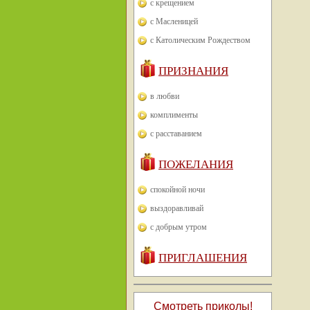
с крещением
с Масленицей
с Католическим Рождеством
ПРИЗНАНИЯ
в любви
комплименты
с расставанием
ПОЖЕЛАНИЯ
спокойной ночи
выздоравливай
с добрым утром
ПРИГЛАШЕНИЯ
Смотреть приколы!