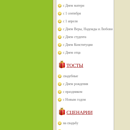
с Днем матери
с 1 сентября
с 1 апреля
с Днем Веры, Надежды и Любови
с Днем студента
с Днем Конституции
с Днем отца
ТОСТЫ
свадебные
с Днем рождения
с праздником
с Новым годом
СЦЕНАРИИ
на свадьбу