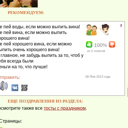
РЕКОМЕНДУЕМ:
#
е пей воды, если можно выпить вина!
е пей вина, если можно выпить
орошего вина!
е пей хорошего вина, если можно
100%
ыпить очень хорошего вина!
из
2
голосов
 главное, не забудь выпить за то, чтоб у
ебя всегда были
еньги на то, что лучше!
тправить:
08 Янв 2013 года
ЕЩЕ ПОЗДРАВЛЕНИЯ ИЗ РАЗДЕЛА:
смотрите также все
тосты с праздником
.
Страницы: