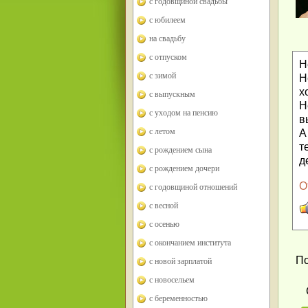
с годовщиной свадьбы
с юбилеем
на свадьбу
с отпуском
Н
с зимой
Н
х
с выпускным
Н
с уходом на пенсию
в
с летом
А
т
с рождением сына
д
с рождением дочери
О
с годовщиной отношений
с весной
с осенью
с окончанием института
По
с новой зарплатой
с новосельем
с беременностью