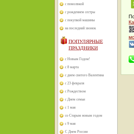
с помолвкой
с рождением сестры
По
с покупкой машины
Ка
на последний звонок
м
ПОПУЛЯРНЫЕ
ПРАЗДНИКИ
с Новым Годом!
с 8 марта
с днем святого Валентина
с 23 февраля
с Рождеством
с Днем семьи
с 1 мая
со Старым новым годом
с 9 мая
С Днем России