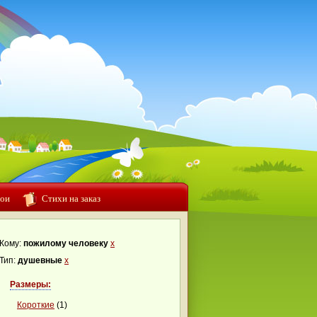
ои
Стихи на заказ
Кому:
пожилому человеку
x
Тип:
душевные
x
Размеры:
Короткие
(1)