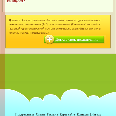
телефон?
Добавьте Ваши поздравления. Авторы самых лучших поздравлений получат
денежные вознаграждения (10$ за поздравление). (Внимание: указывайте
реальный адрес электронной почты и внимательно выбирайте категорию, в
которую попадет поздравление.)
Добавь свое поздравление!
Поздравления
|
Статьи
|
Реклама
|
Карта сайта
|
Контакты
|
Наверх