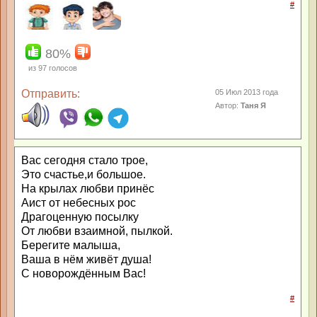
#
80%
из
97
голосов
Отправить:
05 Июл 2013 года
Автор:
Taня Я
Вас сегодня стало трое,
Это счастье,и большое.
На крылах любви принёс
Аист от небесных рос
Драгоценную посылку
От любви взаимной, пылкой.
Берегите малыша,
Ваша в нём живёт душа!
С новорождённым Вас!
#