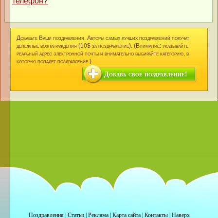
телефон?
Добавьте Ваши поздравления. Авторы самых лучших поздравлений получат
денежные вознаграждения (10$ за поздравление). (Внимание: указывайте
реальный адрес электронной почты и внимательно выбирайте категорию, в
которую попадет поздравление.)
Добавь свое поздравление!
Поздравления
|
Статьи
|
Реклама
|
Карта сайта
|
Контакты
|
Наверх