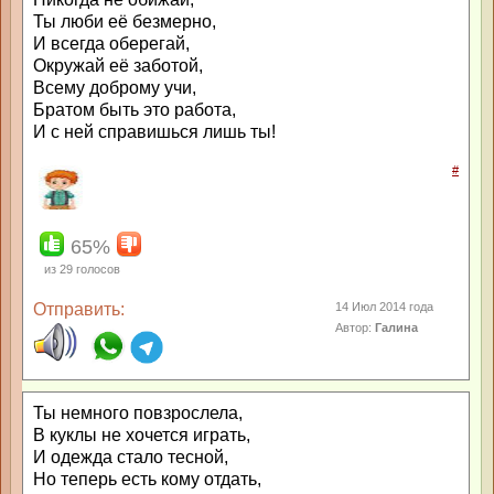
Ты люби её безмерно,
И всегда оберегай,
Окружай её заботой,
Всему доброму учи,
Братом быть это работа,
И с ней справишься лишь ты!
#
65%
из
29
голосов
Отправить:
14 Июл 2014 года
Автор:
Галина
Ты немного повзрослела,
В куклы не хочется играть,
И одежда стало тесной,
Но теперь есть кому отдать,