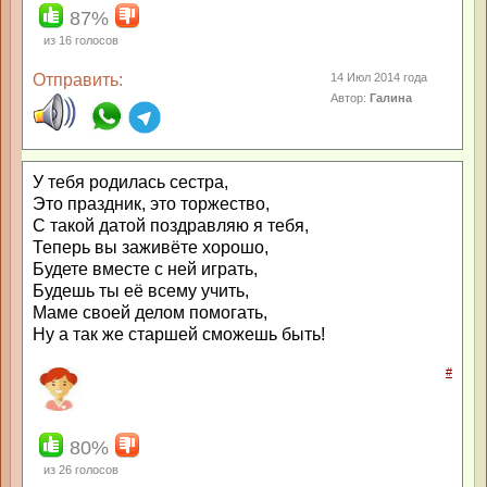
87%
из
16
голосов
Отправить:
14 Июл 2014 года
Автор:
Галина
У тебя родилась сестра,
Это праздник, это торжество,
С такой датой поздравляю я тебя,
Теперь вы заживёте хорошо,
Будете вместе с ней играть,
Будешь ты её всему учить,
Маме своей делом помогать,
Ну а так же старшей сможешь быть!
#
80%
из
26
голосов