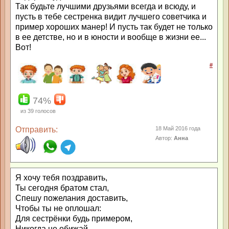
Так будьте лучшими друзьями всегда и всюду, и
пусть в тебе сестренка видит лучшего советчика и
пример хороших манер! И пусть так будет не только
в ее детстве, но и в юности и вообще в жизни ее...
Вот!
#
74%
из
39
голосов
Отправить:
18 Май 2016 года
Автор:
Анна
Я хочу тебя поздравить,
Ты сегодня братом стал,
Спешу пожелания доставить,
Чтобы ты не оплошал:
Для сестрёнки будь примером,
Никогда не обижай,