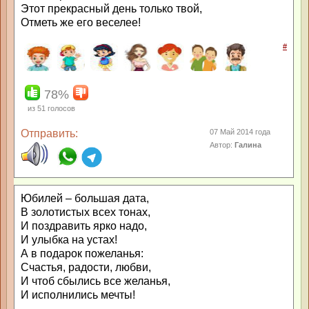
Этот прекрасный день только твой,
Отметь же его веселее!
#
78%
из
51
голосов
Отправить:
07 Май 2014 года
Автор:
Галина
Юбилей – большая дата,
В золотистых всех тонах,
И поздравить ярко надо,
И улыбка на устах!
А в подарок пожеланья:
Счастья, радости, любви,
И чтоб сбылись все желанья,
И исполнились мечты!