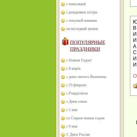
с помолвкой
с рождением сестры
с покупкой машины
Ю
В
на последний звонок
И
И
ПОПУЛЯРНЫЕ
А
ПРАЗДНИКИ
С
И
с Новым Годом!
И
с 8 марта
О
с днем святого Валентина
с 23 февраля
с Рождеством
с Днем семьи
с 1 мая
со Старым новым годом
с 9 мая
С Днем России