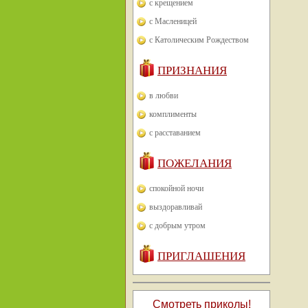
с крещением
с Масленицей
с Католическим Рождеством
ПРИЗНАНИЯ
в любви
комплименты
с расставанием
ПОЖЕЛАНИЯ
спокойной ночи
выздоравливай
с добрым утром
ПРИГЛАШЕНИЯ
Смотреть приколы!