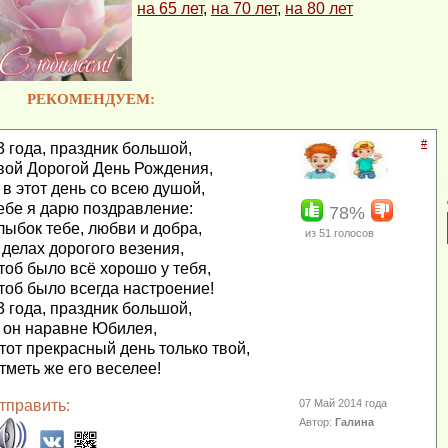
на 65 лет
,
на 70 лет
,
на 80 лет
РЕКОМЕНДУЕМ:
#
3 года, праздник большой,
вой Дорогой День Рождения,
 в этот день со всею душой,
ебе я дарю поздравление:
78%
лыбок тебе, любви и добра,
из
51
голосов
 делах дорогого везения,
тоб было всё хорошо у тебя,
тоб было всегда настроение!
3 года, праздник большой,
 он наравне Юбилея,
тот прекрасный день только твой,
тметь же его веселее!
тправить:
07 Май 2014 года
Автор:
Галина