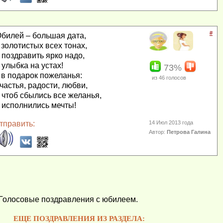
#
билей – большая дата,
 золотистых всех тонах,
 поздравить ярко надо,
 улыбка на устах!
73%
 в подарок пожеланья:
из
46
голосов
частья, радости, любви,
 чтоб сбылись все желанья,
 исполнились мечты!
тправить:
14 Июл 2013 года
Автор:
Петрова Галина
Голосовые поздравления с юбилеем.
ЕЩЕ ПОЗДРАВЛЕНИЯ ИЗ РАЗДЕЛА: