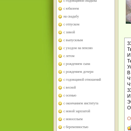
с годовщиной свадьбы
с юбилеем
на свадьбу
с отпуском
с зимой
с выпускным
3
с уходом на пенсию
Т
И
с летом
Т
с рождением сына
У
с рождением дочери
В
Ч
с годовщиной отношений
Ч
с весной
3
с осенью
И
Э
с окончанием института
О
с новой зарплатой
О
с новосельем
с беременностью