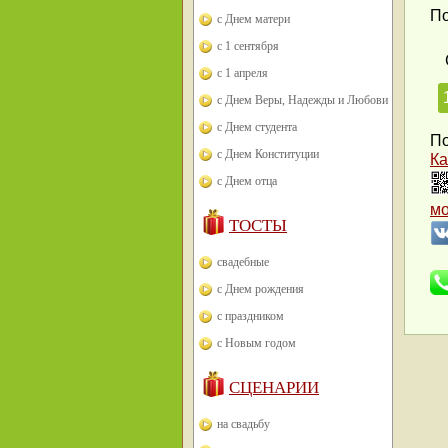
По
с Днем матери
с 1 сентября
с 1 апреля
с Днем Веры, Надежды и Любови
с Днем студента
По
с Днем Конституции
Ка
с Днем отца
м
ТОСТЫ
свадебные
с Днем рождения
с праздником
с Новым годом
СЦЕНАРИИ
на свадьбу