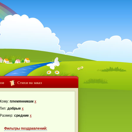
ои
Стихи на заказ
Кому:
племянникам
x
Тип:
добрые
x
Размер:
средние
x
Фильтры поздравлений: