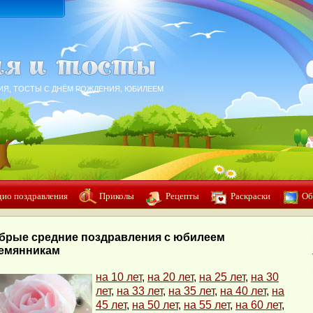
ИЯ, ТОСТЫ С ДНЁМ РОЖДЕНИЯ, ЮБИЛЕЕМ
дио поздравления
Приколы
Рецепты
Раскраски
Об
брые средние поздравления с юбилеем
емянникам
на 10 лет
,
на 20 лет
,
на 25 лет
,
на 30
лет
,
на 33 лет
,
на 35 лет
,
на 40 лет
,
на
45 лет
,
на 50 лет
,
на 55 лет
,
на 60 лет
,