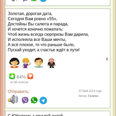
Золотая, дорогая дата,
Сегодня Вам ровно «55»,
Достойны Вы салюта и парада,
И хочется конечно пожелать:
Чтоб жизнь всегда сюрпризы Вам дарила,
И исполняла все Ваши мечты,
А всё плохое, то что раньше было,
Пускай уходит, а счастье ждёт в пути!
#
64%
из
88
голосов
Отправить:
07 Май 2014 года
Автор:
Галина
С Юбилеем, с круглой датой,