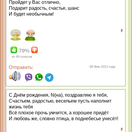
Пройдет у Вас отлично,
Подарит радость, счастье, шанс
И будет необычным!
#
79%
из
49
голосов
Отправить:
08 Фев 2013 года
С Днём рождения, N(на), поздравляю я тебя,
Счастьем, радостью, весельем пусть наполнит
жизнь тебя
Всё плохое прочь умчится, а хорошее придёт
И любовь же, словно птица, в поднебесье унесёт!
#