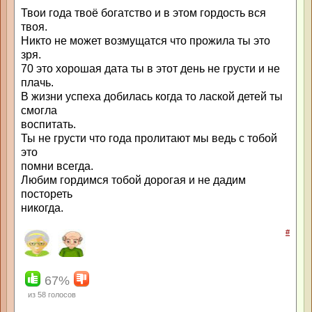
Твои года твоё богатство и в этом гордость вся
твоя.
Никто не может возмущатся что прожила ты это
зря.
70 это хорошая дата ты в этот день не грусти и не
плачь.
В жизни успеха добилась когда то лаской детей ты
смогла
воспитать.
Ты не грусти что года пролитают мы ведь с тобой
это
помни всегда.
Любим гордимся тобой дорогая и не дадим
постореть
никогда.
#
67%
из
58
голосов