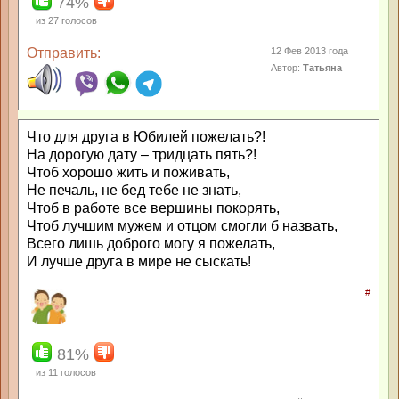
74%
из
27
голосов
Отправить:
12 Фев 2013 года
Автор:
Татьяна
Что для друга в Юбилей пожелать?!
На дорогую дату – тридцать пять?!
Чтоб хорошо жить и поживать,
Не печаль, не бед тебе не знать,
Чтоб в работе все вершины покорять,
Чтоб лучшим мужем и отцом смогли б назвать,
Всего лишь доброго могу я пожелать,
И лучше друга в мире не сыскать!
#
81%
из
11
голосов