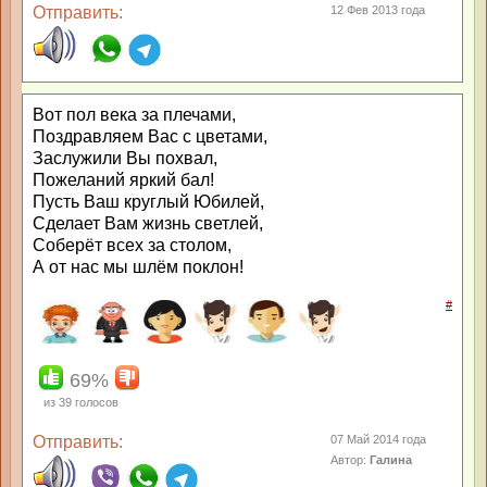
Отправить:
12 Фев 2013 года
Вот пол века за плечами,
Поздравляем Вас с цветами,
Заслужили Вы похвал,
Пожеланий яркий бал!
Пусть Ваш круглый Юбилей,
Сделает Вам жизнь светлей,
Соберёт всех за столом,
А от нас мы шлём поклон!
#
69%
из
39
голосов
Отправить:
07 Май 2014 года
Автор:
Галина