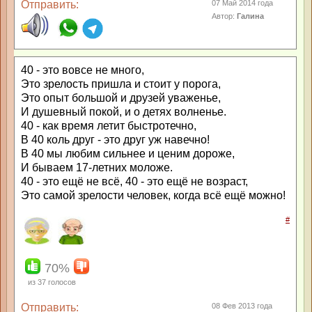
Отправить:
07 Май 2014 года
Автор:
Галина
40 - это вовсе не много,
Это зрелость пришла и стоит у порога,
Это опыт большой и друзей уваженье,
И душевный покой, и о детях волненье.
40 - как время летит быстротечно,
В 40 коль друг - это друг уж навечно!
В 40 мы любим сильнее и ценим дороже,
И бываем 17-летних моложе.
40 - это ещё не всё, 40 - это ещё не возраст,
Это самой зрелости человек, когда всё ещё можно!
#
70%
из
37
голосов
Отправить:
08 Фев 2013 года