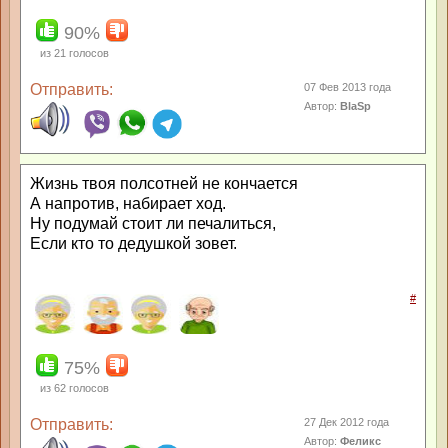
90%
из
21
голосов
Отправить:
07 Фев 2013 года
Автор:
BlaSp
Жизнь твоя полсотней не кончается
А напротив, набирает ход.
Ну подумай стоит ли печалиться,
Если кто то дедушкой зовет.
#
75%
из
62
голосов
Отправить:
27 Дек 2012 года
Автор:
Феликс