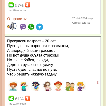
57%
из
76
голосов
Отправить:
07 Май 2014 года
Автор:
Галина
Прекрасен возраст – 20 лет,
Пусть дверь откроется с размахом,
А впереди блестит рассвет,
Но вот душа объята страхом!
Но ты не бойся, ты иди,
Держа в руках свою удачу,
Пусть будет счастье по пути,
Чтоб решить каждую задачу!
#
61%
из
21
голосов