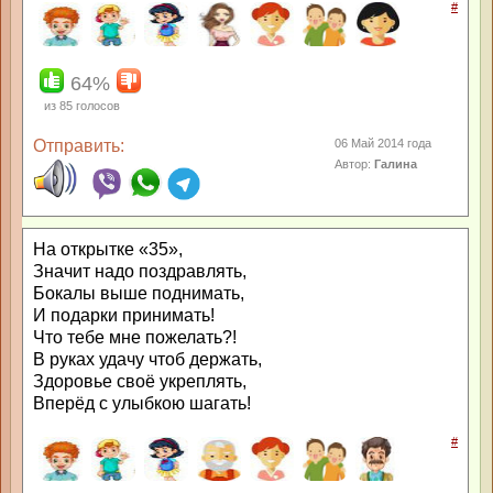
#
64%
из
85
голосов
Отправить:
06 Май 2014 года
Автор:
Галина
На открытке «35»,
Значит надо поздравлять,
Бокалы выше поднимать,
И подарки принимать!
Что тебе мне пожелать?!
В руках удачу чтоб держать,
Здоровье своё укреплять,
Вперёд с улыбкою шагать!
#