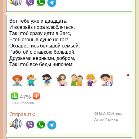
Вот тебе уже и двадцать,
И всерьёз пора влюбляться,
Так чтоб сразу идти в Загс,
Чтоб огонь в душе не гас!
Обзавестись большой семьёй,
Работой с ставкою большой,
Друзьями верными, добром,
Так чтоб все беды нипочём!
#
47%
из
23
голосов
Отправить:
06 Май 2014 года
Автор:
Галина