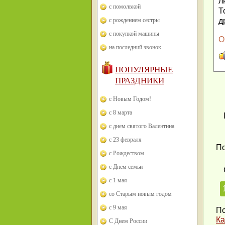
л
с помолвкой
Т
с рождением сестры
д
с покупкой машины
О
на последний звонок
ПОПУЛЯРНЫЕ
ПРАЗДНИКИ
с Новым Годом!
с 8 марта
с днем святого Валентина
с 23 февраля
По
с Рождеством
с Днем семьи
с 1 мая
со Старым новым годом
с 9 мая
По
Ка
С Днем России