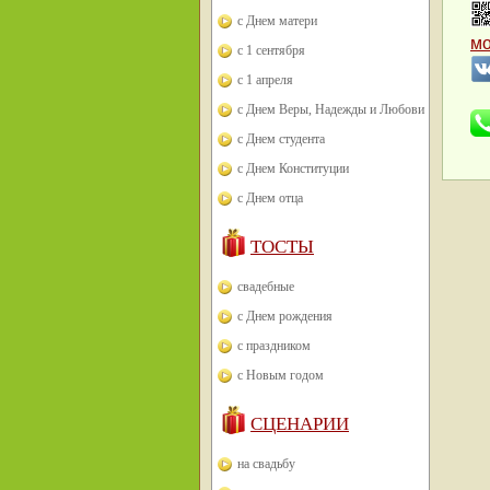
с Днем матери
м
с 1 сентября
с 1 апреля
с Днем Веры, Надежды и Любови
с Днем студента
с Днем Конституции
с Днем отца
ТОСТЫ
свадебные
с Днем рождения
с праздником
с Новым годом
СЦЕНАРИИ
на свадьбу