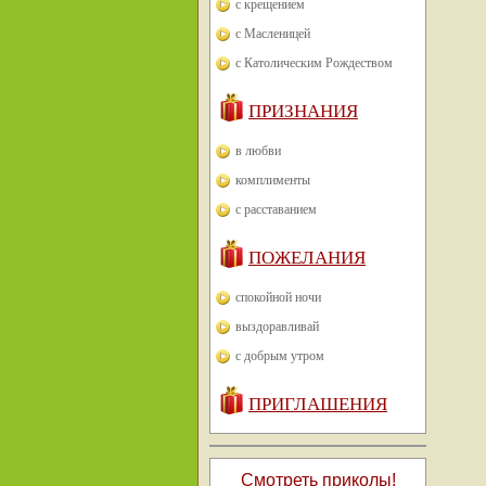
с крещением
с Масленицей
с Католическим Рождеством
ПРИЗНАНИЯ
в любви
комплименты
с расставанием
ПОЖЕЛАНИЯ
спокойной ночи
выздоравливай
с добрым утром
ПРИГЛАШЕНИЯ
Смотреть приколы!