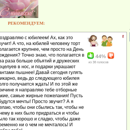
РЕКОМЕНДУЕМ:
#
оздравляю с юбилеем! Ах, как это
вучит! А что, на юбилей человеку торт
олагается крупнее, чем просто на День
ождения? Точно знаю, что полагается в
44%
ва раза больше объятий и дружеских
из
38
голосов
оцелуев в нос, и подарки украшают
антами пышнее! Давай сегодня гулять
икарно, ведь до следующего юбилея
олго получается ждать! И по этой же
ричине я направляю тебе отборные
акие, самые жирные пожелания! Пусть
будутся мечты! Просто звучит? А я
елаю, чтобы они сбылись так, чтобы не
 чему в них было придраться и чтобы
ыло так хорошо и сладко, чтобы даже
ременно ни о чем не мечталось! И