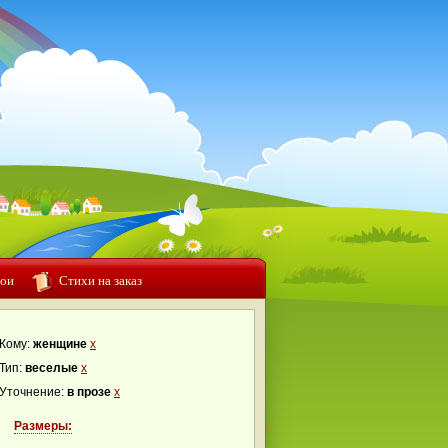
ои
Стихи на заказ
Кому:
женщине
x
Тип:
веселые
x
Уточнение:
в прозе
x
Размеры: