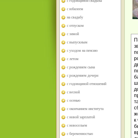
с годовщиной свадьбы
с юбилеем
на свадьбу
с отпуском
с зимой
П
с выпускным
з
с уходом на пенсию
п
р
с летом
д
с рождением сына
п
с рождением дочери
б
ш
с годовщиной отношений
д
с весной
п
с осенью
т
с
с окончанием института
ж
с новой зарплатой
к
с новосельем
б
в
с беременностью