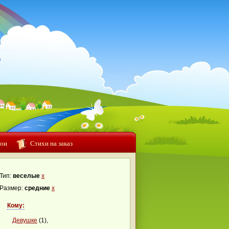
ои
Стихи на заказ
Тип:
веселые
x
Размер:
средние
x
Кому:
Девушке
(1),