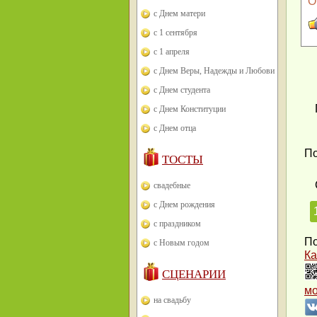
О
с Днем матери
с 1 сентября
с 1 апреля
с Днем Веры, Надежды и Любови
с Днем студента
с Днем Конституции
с Днем отца
По
ТОСТЫ
свадебные
с Днем рождения
с праздником
По
с Новым годом
Ка
СЦЕНАРИИ
м
на свадьбу