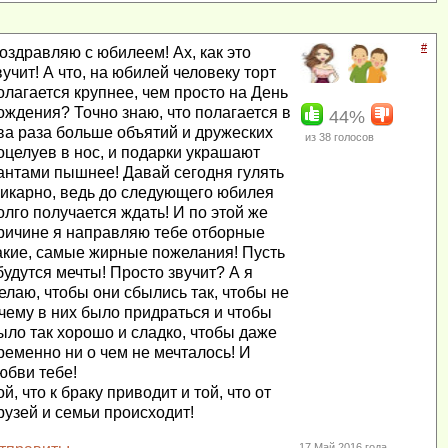
#
оздравляю с юбилеем! Ах, как это
вучит! А что, на юбилей человеку торт
олагается крупнее, чем просто на День
ождения? Точно знаю, что полагается в
44%
ва раза больше объятий и дружеских
из
38
голосов
оцелуев в нос, и подарки украшают
антами пышнее! Давай сегодня гулять
икарно, ведь до следующего юбилея
олго получается ждать! И по этой же
ричине я направляю тебе отборные
акие, самые жирные пожелания! Пусть
будутся мечты! Просто звучит? А я
елаю, чтобы они сбылись так, чтобы не
 чему в них было придраться и чтобы
ыло так хорошо и сладко, чтобы даже
ременно ни о чем не мечталось! И
юбви тебе!
ой, что к браку приводит и той, что от
рузей и семьи происходит!
17 Май 2016 года