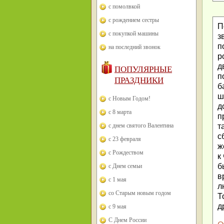
с помолвкой
с рождением сестры
П
с покупкой машины
з
п
на последний звонок
р
д
ПОПУЛЯРНЫЕ
п
ПРАЗДНИКИ
б
ш
с Новым Годом!
д
с 8 марта
п
с днем святого Валентина
т
с
с 23 февраля
ж
с Рождеством
к
б
с Днем семьи
в
с 1 мая
л
со Старым новым годом
Т
д
с 9 мая
С Днем России