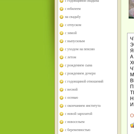
с годовщиной свадьбы
с юбилеем
на свадьбу
с отпуском
с зимой
Ч
с выпускным
Э
с уходом на пенсию
Я
А
с летом
Х
с рождением сына
Ч
с рождением дочери
М
В
с годовщиной отношений
П
с весной
Т
с осенью
Н
И
с окончанием института
с новой зарплатой
О
с новосельем
с беременностью