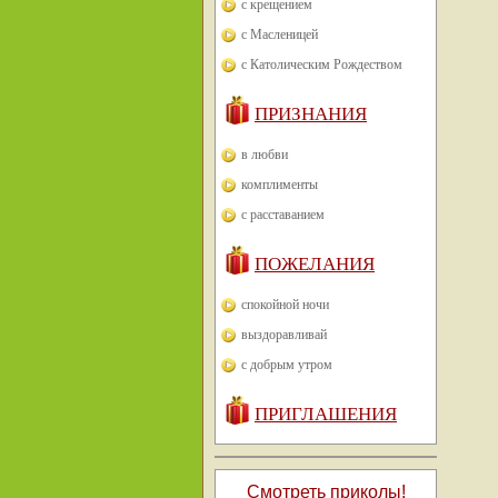
с крещением
с Масленицей
с Католическим Рождеством
ПРИЗНАНИЯ
в любви
комплименты
с расставанием
ПОЖЕЛАНИЯ
спокойной ночи
выздоравливай
с добрым утром
ПРИГЛАШЕНИЯ
Смотреть приколы!